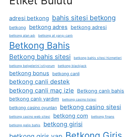
Etiket Bulutu
bahis sitesi betkong
adresi betkong
betkong adres
betkong adresi
betkong
betkong alan adı
betkong at yarışı canlı
Betkong Bahis
Betkong bahis sitesi
betkong bahis sitesi hizmetleri
betkong belgelerini i̇stiyorum
betkong blackjack
betkong bonus
betkong canli
betkong canli destek
betkong canli maç izle
Betkong canlı bahis
betkong canlı yardım
betkong casino listesi
betkong casino sitesi
betkong casino oyunları
betkong com
betkong casino web sitesi
betkong finans
betkong girisi
betkong galip bahis
Betkong Giriş
betkong giris yap