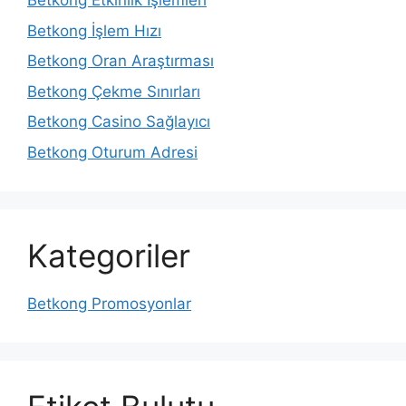
Betkong Etkinlik İşlemleri
Betkong İşlem Hızı
Betkong Oran Araştırması
Betkong Çekme Sınırları
Betkong Casino Sağlayıcı
Betkong Oturum Adresi
Kategoriler
Betkong Promosyonlar