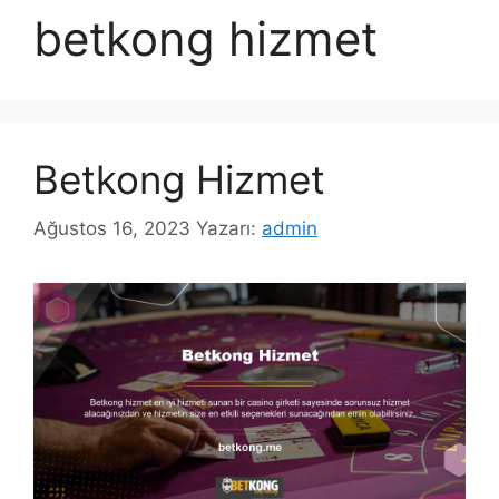
betkong hizmet
Betkong Hizmet
Ağustos 16, 2023
Yazarı:
admin