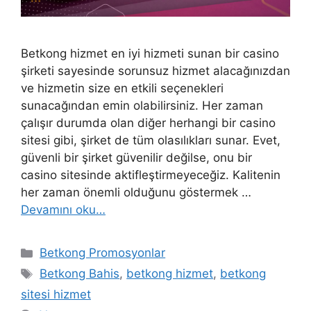
Betkong hizmet en iyi hizmeti sunan bir casino
şirketi sayesinde sorunsuz hizmet alacağınızdan
ve hizmetin size en etkili seçenekleri
sunacağından emin olabilirsiniz. Her zaman
çalışır durumda olan diğer herhangi bir casino
sitesi gibi, şirket de tüm olasılıkları sunar. Evet,
güvenli bir şirket güvenilir değilse, onu bir
casino sitesinde aktifleştirmeyeceğiz. Kalitenin
her zaman önemli olduğunu göstermek …
Devamını oku…
Kategoriler
Betkong Promosyonlar
Etiketler
Betkong Bahis
,
betkong hizmet
,
betkong
sitesi hizmet