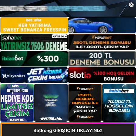
×
Betkong GİRİŞ İÇİN TIKLAYINIZ!