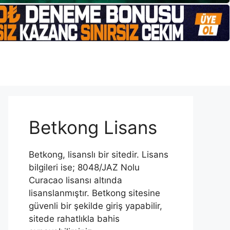
Betkong Lisans
Betkong, lisanslı bir sitedir. Lisans
bilgileri ise; 8048/JAZ Nolu
Curacao lisansı altında
lisanslanmıştır. Betkong sitesine
güvenli bir şekilde giriş yapabilir,
sitede rahatlıkla bahis