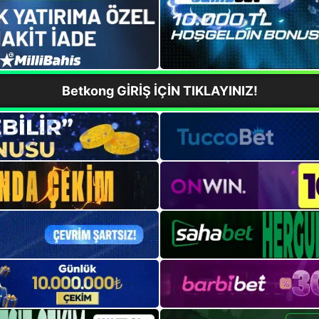
Betkong GİRİŞ İÇİN TIKLAYINIZ!