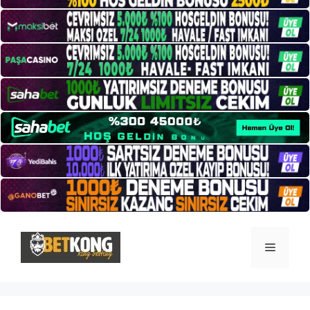
İçeriğe
atla
Menü