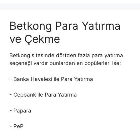
Betkong Para Yatırma
ve Çekme
Betkong sitesinde dörtden fazla para yatırma
seçeneği vardır bunlardan en popülerleri ise;
- Banka Havalesi ile Para Yatırma
- Cepbank ile Para Yatırma
- Papara
- PeP