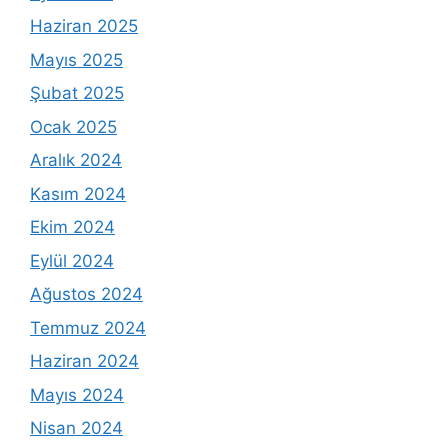
Haziran 2025
Mayıs 2025
Şubat 2025
Ocak 2025
Aralık 2024
Kasım 2024
Ekim 2024
Eylül 2024
Ağustos 2024
Temmuz 2024
Haziran 2024
Mayıs 2024
Nisan 2024