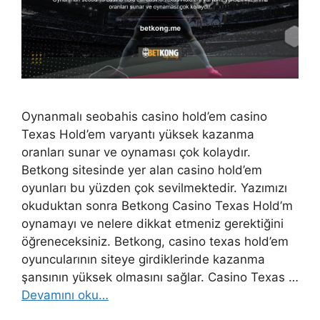
Oynanmalı seobahis casino hold’em casino
Texas Hold’em varyantı yüksek kazanma
oranları sunar ve oynaması çok kolaydır.
Betkong sitesinde yer alan casino hold’em
oyunları bu yüzden çok sevilmektedir. Yazımızı
okuduktan sonra Betkong Casino Texas Hold’m
oynamayı ve nelere dikkat etmeniz gerektiğini
öğreneceksiniz. Betkong, casino texas hold’em
oyuncularının siteye girdiklerinde kazanma
şansının yüksek olmasını sağlar. Casino Texas …
Devamını oku…