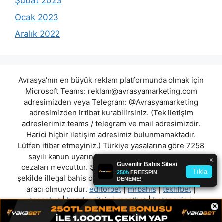
Şubat 2023
Ocak 2023
Aralık 2022
Avrasya'nın en büyük reklam platformunda olmak için
Microsoft Teams:
reklam@avrasyamarketing.com
adresimizden veya Telegram: @Avrasyamarketing
adresimizden irtibat kurabilirsiniz. (Tek iletişim
adreslerimiz teams / telegram ve mail adresimizdir.
Harici hiçbir iletişim adresimiz bulunmamaktadır.
Lütfen itibar etmeyiniz.) Türkiye yasalarına göre 7258
sayılı kanun uyarınca yasa dışı bahis oynamanın
cezaları mevcuttur. Şu an bulunduğunuz site hiç bir
şekilde illegal bahis oyunları oynatmıyor ve oynamaya
aracı olmuyordur.
editorbet
|
mrbahis
|
teklifbet
|
tescobet
|
bozdurgitsin
|
mostbet
|
betonevip
|
×
voredbet