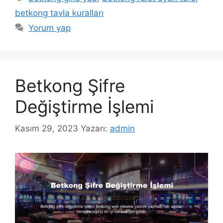
betkong tavla kuralları
Yorum yap
Betkong Şifre
Değiştirme İşlemi
Kasım 29, 2023
Yazarı:
admin