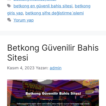
Etiketler
betkong en güvenli bahis sitesi
,
betkong
giris yap
,
betkong şifre değiştirme i̇şlemi
Yorum yap
Betkong Güvenilir Bahis
Sitesi
Kasım 4, 2023
Yazarı:
admin