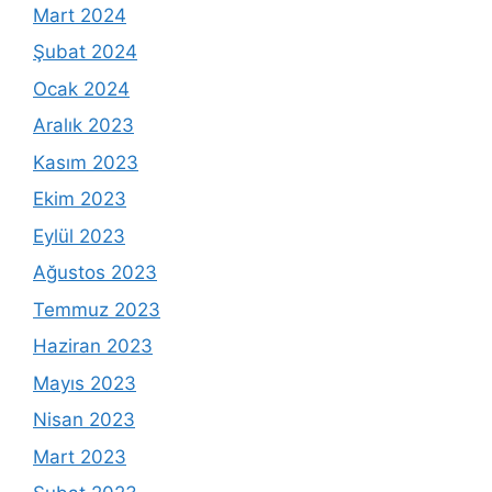
Mart 2024
Şubat 2024
Ocak 2024
Aralık 2023
Kasım 2023
Ekim 2023
Eylül 2023
Ağustos 2023
Temmuz 2023
Haziran 2023
Mayıs 2023
Nisan 2023
Mart 2023