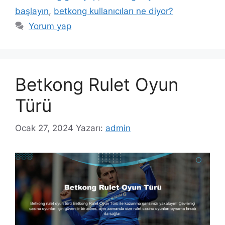
başlayın
,
betkong kullanıcıları ne diyor?
Yorum yap
Betkong Rulet Oyun
Türü
Ocak 27, 2024
Yazarı:
admin