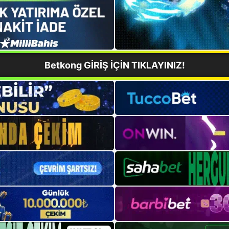
Betkong GİRİŞ İÇİN TIKLAYINIZ!