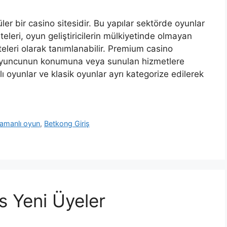
er bir casino sitesidir. Bu yapılar sektörde oyunlar
teleri, oyun geliştiricilerin mülkiyetinde olmayan
teleri olarak tanımlanabilir. Premium casino
, oyuncunun konumuna veya sunulan hizmetlere
nlı oyunlar ve klasik oyunlar ayrı kategorize edilerek
amanlı oyun
,
Betkong Giriş
 Yeni Üyeler