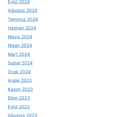
Eylül 2024
Ağustos 2024
Temmuz 2024
Haziran 2024
Mayıs 2024
Nisan 2024
Mart 2024
Şubat 2024
Ocak 2024
Aralık 2023
Kasım 2023
Ekim 2023
Eylül 2023
Ağustos 2023