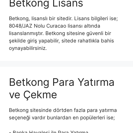
Betkong Lisans
Betkong, lisanslı bir sitedir. Lisans bilgileri ise;
8048/JAZ Nolu Curacao lisansı altında
lisanslanmıştır. Betkong sitesine güvenli bir
şekilde giriş yapabilir, sitede rahatlıkla bahis
oynayabilirsiniz.
Betkong Para Yatırma
ve Çekme
Betkong sitesinde dörtden fazla para yatırma
seçeneği vardır bunlardan en popülerleri ise;
- Banka Havalesi ile Para Yatırma