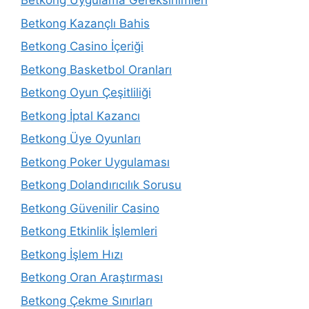
Betkong Uygulama Gereksinimleri
Betkong Kazançlı Bahis
Betkong Casino İçeriği
Betkong Basketbol Oranları
Betkong Oyun Çeşitliliği
Betkong İptal Kazancı
Betkong Üye Oyunları
Betkong Poker Uygulaması
Betkong Dolandırıcılık Sorusu
Betkong Güvenilir Casino
Betkong Etkinlik İşlemleri
Betkong İşlem Hızı
Betkong Oran Araştırması
Betkong Çekme Sınırları