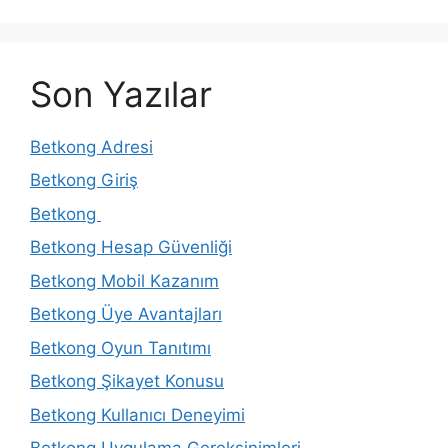
Son Yazılar
Betkong Adresi
Betkong Giriş
Betkong
Betkong Hesap Güvenliği
Betkong Mobil Kazanım
Betkong Üye Avantajları
Betkong Oyun Tanıtımı
Betkong Şikayet Konusu
Betkong Kullanıcı Deneyimi