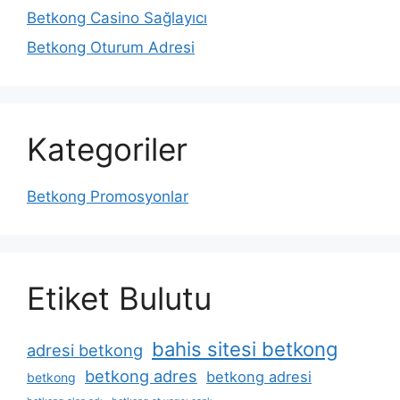
Betkong Casino Sağlayıcı
Betkong Oturum Adresi
Kategoriler
Betkong Promosyonlar
Etiket Bulutu
bahis sitesi betkong
adresi betkong
betkong adres
betkong adresi
betkong