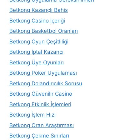
Betkong Kazançlı Bahis
Betkong Casino İçeriği
Betkong Basketbol Oranları
Betkong Oyun Çeşitliliği
Betkong İptal Kazancı
Betkong Üye Oyunları
Betkong Poker Uygulaması
Betkong Dolandırıcılık Sorusu
Betkong Güvenilir Casino
Betkong Etkinlik İşlemleri
Betkong İşlem Hızı
Betkong Oran Araştırması
Betkong Çekme Sınırları