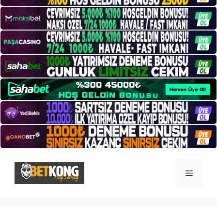
İçeriğe
atla
Menü