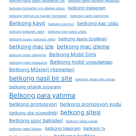
betkong hangi bahis seçenekleri var
betkong hangi belgeler gereklidir
betkong instagram
betkong hizmetler i̇çin ödeme süreci
betkong i̇letişim ve müşteri hizmetleri
betkong i̇çerik geliştirme
Betkong kayıt
betkong kaç oldu
betkong kayıtsız
betkong kehaneti nedir
betkong klon bahis sitesi
betkong lisans özellikleri
betkong lisans numarası nedir
betkong maç izle
betkong maç izleme
Betkong Mobil Giriş
betkong mobil deneyimi
Betkong mobil uygulaması
betkong mobil masaüstü
Betkong Müşteri Hizmetleri
betkong nasil bir site
betkong neden hep kapalı
betkong ortaklık programı
Betkong para yatırma
betkong promosyon
betkong promosyon kodu
betkong sitesi
betkong site güvenilirliği
Betkong spor bahisleri
betkong talep paneli
betkong telegram
betkong tv
betkong tekel i̇ddiası