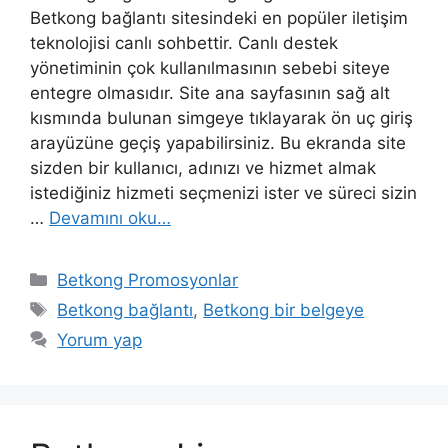
Betkong bağlantı sitesindeki en popüler iletişim
teknolojisi canlı sohbettir. Canlı destek
yönetiminin çok kullanılmasının sebebi siteye
entegre olmasıdır. Site ana sayfasının sağ alt
kısmında bulunan simgeye tıklayarak ön uç giriş
arayüzüne geçiş yapabilirsiniz. Bu ekranda site
sizden bir kullanıcı, adınızı ve hizmet almak
istediğiniz hizmeti seçmenizi ister ve süreci sizin
…
Devamını oku…
Kategoriler
Betkong Promosyonlar
Etiketler
Betkong bağlantı
,
Betkong bir belgeye
Yorum yap