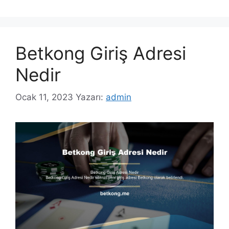
Betkong Giriş Adresi
Nedir
Ocak 11, 2023
Yazarı:
admin