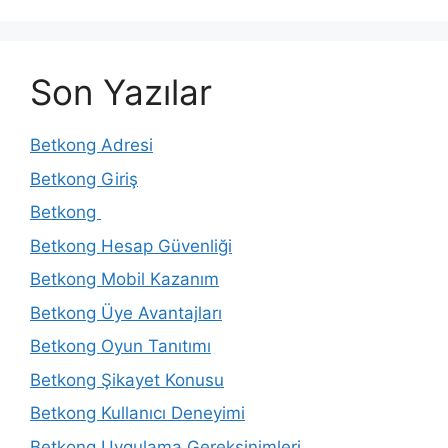
Son Yazılar
Betkong Adresi
Betkong Giriş
Betkong
Betkong Hesap Güvenliği
Betkong Mobil Kazanım
Betkong Üye Avantajları
Betkong Oyun Tanıtımı
Betkong Şikayet Konusu
Betkong Kullanıcı Deneyimi
Betkong Uygulama Gereksinimleri