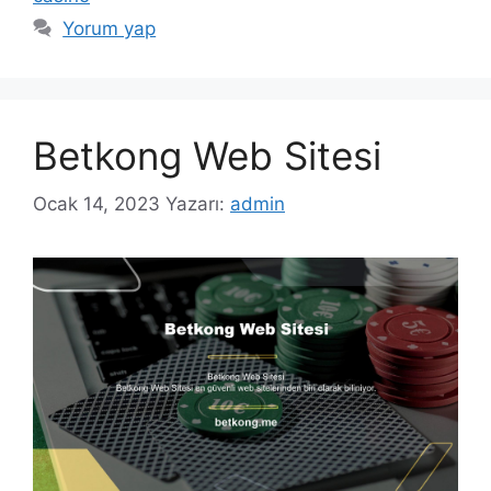
Yorum yap
Betkong Web Sitesi
Ocak 14, 2023
Yazarı:
admin