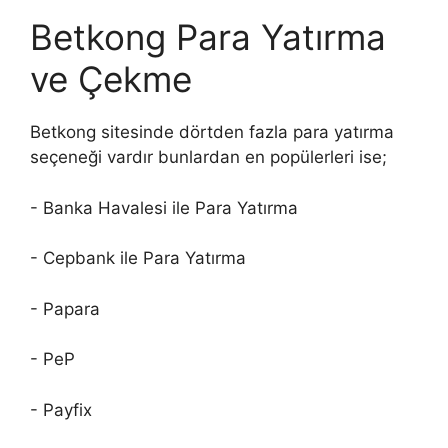
Betkong Para Yatırma
ve Çekme
Betkong sitesinde dörtden fazla para yatırma
seçeneği vardır bunlardan en popülerleri ise;
- Banka Havalesi ile Para Yatırma
- Cepbank ile Para Yatırma
- Papara
- PeP
- Payfix