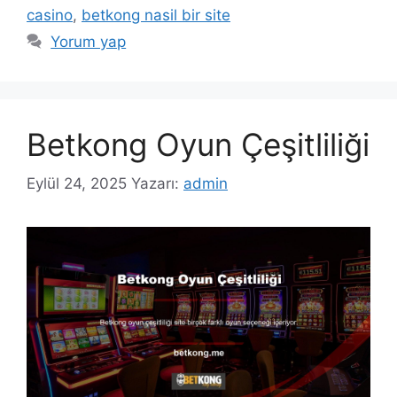
casino
,
betkong nasil bir site
Yorum yap
Betkong Oyun Çeşitliliği
Eylül 24, 2025
Yazarı:
admin