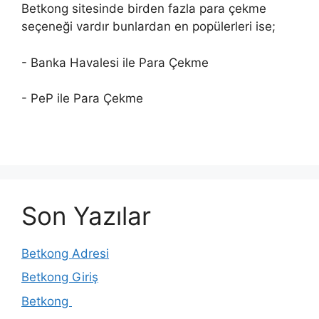
Betkong sitesinde birden fazla para çekme
seçeneği vardır bunlardan en popülerleri ise;
- Banka Havalesi ile Para Çekme
- PeP ile Para Çekme
Son Yazılar
Betkong Adresi
Betkong Giriş
Betkong