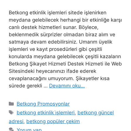
Betkong etkinlik işlemleri sitede işlenirken
meydana gelebilecek herhangi bir etkinliğe karşı
canlı destek hizmetleri sunar. Böylece,
beklenmedik sürprizler olmadan biraz alım ve
satmaya devam edebilirsiniz. Umarım üyelik
işlemleri ve kayıt prosedürleri gibi çeşitli
konularda meydana gelebilecek çeşitli kazaların
Betkong Şikayet Hizmeti Destek Hizmeti ile Web
Sitesindeki heyecanınızı ifade ederek
cevaplanacağını umuyorum. Şikayetler kısa
sürede gerekli …
Devamını oku…
Kategoriler
Betkong Promosyonlar
Etiketler
betkong etkinlik i̇şlemleri
,
betkong güncel
adresi
,
betkong popüler çekim
Yorum yap