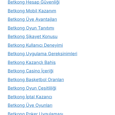
Betkong Hesap Güvenliği
Betkong Mobil Kazanım
Betkong Üye Avantajları
Betkong Oyun Tanıtımı
Betkong Şikayet Konusu
Betkong Kullanıcı Deneyimi
Betkong Uygulama Gereksinimleri
Betkong Kazançlı Bahis
Betkong Casino İçeriği
Betkong Basketbol Oranları
Betkong Oyun Çeşitliliği
Betkong İptal Kazancı
Betkong Üye Oyunları
Betkong Poker Uygulaması