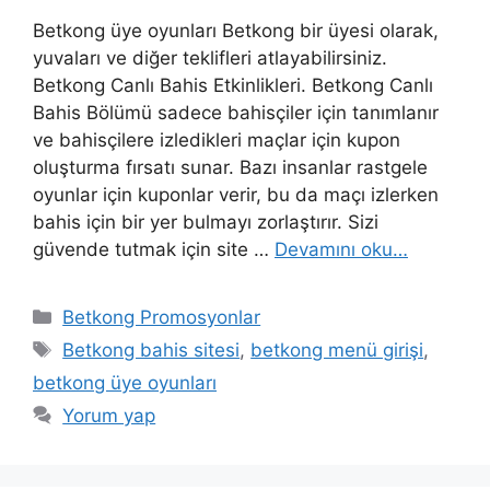
Betkong üye oyunları Betkong bir üyesi olarak,
yuvaları ve diğer teklifleri atlayabilirsiniz.
Betkong Canlı Bahis Etkinlikleri. Betkong Canlı
Bahis Bölümü sadece bahisçiler için tanımlanır
ve bahisçilere izledikleri maçlar için kupon
oluşturma fırsatı sunar. Bazı insanlar rastgele
oyunlar için kuponlar verir, bu da maçı izlerken
bahis için bir yer bulmayı zorlaştırır. Sizi
güvende tutmak için site …
Devamını oku…
Kategoriler
Betkong Promosyonlar
Etiketler
Betkong bahis sitesi
,
betkong menü girişi
,
betkong üye oyunları
Yorum yap