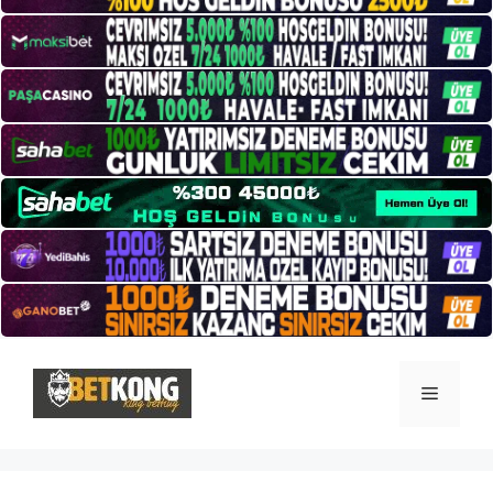
İçeriğe
atla
Menü