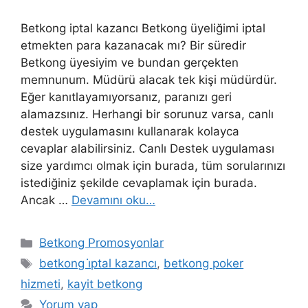
Betkong iptal kazancı Betkong üyeliğimi iptal
etmekten para kazanacak mı? Bir süredir
Betkong üyesiyim ve bundan gerçekten
memnunum. Müdürü alacak tek kişi müdürdür.
Eğer kanıtlayamıyorsanız, paranızı geri
alamazsınız. Herhangi bir sorunuz varsa, canlı
destek uygulamasını kullanarak kolayca
cevaplar alabilirsiniz. Canlı Destek uygulaması
size yardımcı olmak için burada, tüm sorularınızı
istediğiniz şekilde cevaplamak için burada.
Ancak …
Devamını oku…
Kategoriler
Betkong Promosyonlar
Etiketler
betkong i̇ptal kazancı
,
betkong poker
hizmeti
,
kayit betkong
Yorum yap