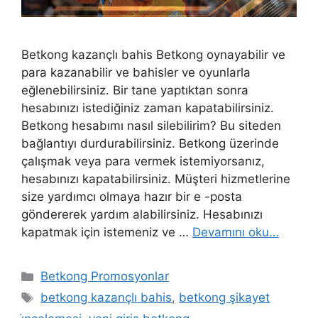
Betkong kazançlı bahis Betkong oynayabilir ve
para kazanabilir ve bahisler ve oyunlarla
eğlenebilirsiniz. Bir tane yaptıktan sonra
hesabınızı istediğiniz zaman kapatabilirsiniz.
Betkong hesabımı nasıl silebilirim? Bu siteden
bağlantıyı durdurabilirsiniz. Betkong üzerinde
çalışmak veya para vermek istemiyorsanız,
hesabınızı kapatabilirsiniz. Müşteri hizmetlerine
size yardımcı olmaya hazır bir e -posta
göndererek yardım alabilirsiniz. Hesabınızı
kapatmak için istemeniz ve …
Devamını oku…
Kategoriler
Betkong Promosyonlar
Etiketler
betkong kazançlı bahis
,
betkong şikayet