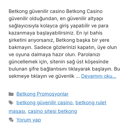
Betkong güvenilir casino Betkong Casino
güvenilir olduğundan, en güvenilir altyapı
sağlayıcısıyla kolayca giriş yapabilir ve para
kazanmaya başlayabilirsiniz. En iyi bahis
şirketini arıyorsanız, Betkong başka bir yere
bakmayın. Sadece gözlerinizi kapatın, üye olun
ve oyuna dalmaya hazır olun. Parolanızı
güncellemek için, sitenin sağ üst köşesinde
bulunan şifre bağlantısını tıklayarak başlayın. Bu
sekmeye tıklayın ve güvenlik …
Devamını oku…
Kategoriler
Betkong Promosyonlar
Etiketler
betkong güvenilir casino
,
betkong rulet
masası
,
casino sitesi betkong
Yorum yap