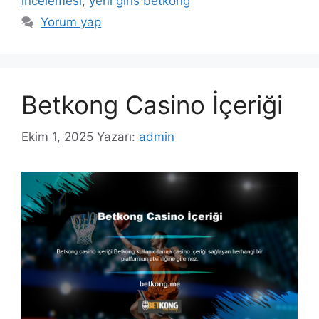
i̇ncelemesi
,
yeni giris betkong
Yorum yap
Betkong Casino İçeriği
Ekim 1, 2025
Yazarı:
admin