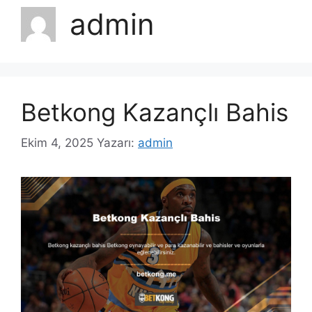
admin
Betkong Kazançlı Bahis
Ekim 4, 2025
Yazarı:
admin