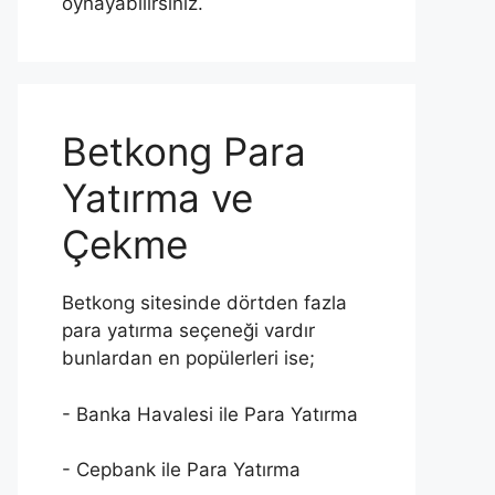
oynayabilirsiniz.
Betkong Para
Yatırma ve
Çekme
Betkong sitesinde dörtden fazla
para yatırma seçeneği vardır
bunlardan en popülerleri ise;
- Banka Havalesi ile Para Yatırma
- Cepbank ile Para Yatırma