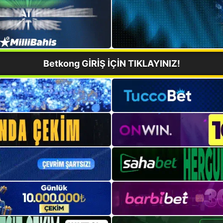
Betkong GİRİŞ İÇİN TIKLAYINIZ!