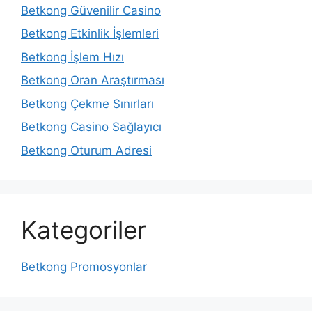
Betkong Güvenilir Casino
Betkong Etkinlik İşlemleri
Betkong İşlem Hızı
Betkong Oran Araştırması
Betkong Çekme Sınırları
Betkong Casino Sağlayıcı
Betkong Oturum Adresi
Kategoriler
Betkong Promosyonlar