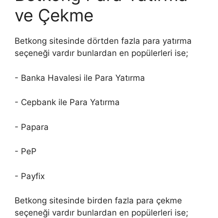
ve Çekme
Betkong sitesinde dörtden fazla para yatırma
seçeneği vardır bunlardan en popülerleri ise;
- Banka Havalesi ile Para Yatırma
- Cepbank ile Para Yatırma
- Papara
- PeP
- Payfix
Betkong sitesinde birden fazla para çekme
seçeneği vardır bunlardan en popülerleri ise;