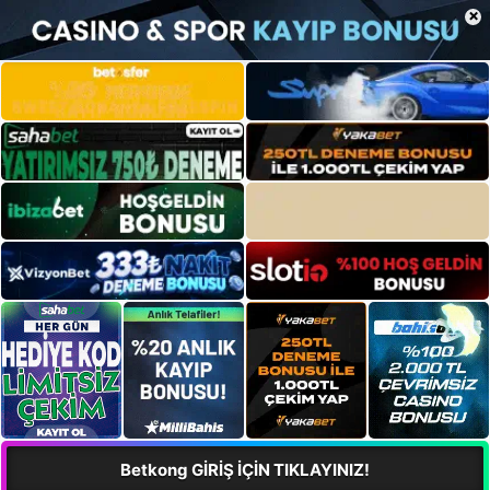
×
Betkong GİRİŞ İÇİN TIKLAYINIZ!