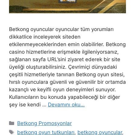
Betkong oyuncular oyuncular tüm yorumları
dikkatlice inceleyerek siteden
etkilenmeyeceklerinden emin olabilirler. Betkong
casino hizmetlerine erişmekle ilgileniyorsanız,
sağlanan sayfa URL’sini ziyaret ederek bir site
üyeliği oluşturabilirsiniz. Çevrimiçi dünyadaki
çeşitli hizmetleriyle tanınan Betkong oyun sitesi,
hırslı oyunculara güvenli ve güvenilir bir ortamda
kazançlı ve keyifli oyun deneyimleri sunuyor.
Kullanıcıların bu konuda yapabileceği bir diğer
şey ise kendi …
Devamını oku…
Kategoriler
Betkong Promosyonlar
Etiketler
betkong oyun tutkunları
,
betkong oyuncular
,