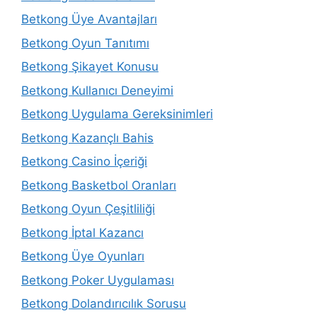
Betkong Üye Avantajları
Betkong Oyun Tanıtımı
Betkong Şikayet Konusu
Betkong Kullanıcı Deneyimi
Betkong Uygulama Gereksinimleri
Betkong Kazançlı Bahis
Betkong Casino İçeriği
Betkong Basketbol Oranları
Betkong Oyun Çeşitliliği
Betkong İptal Kazancı
Betkong Üye Oyunları
Betkong Poker Uygulaması
Betkong Dolandırıcılık Sorusu