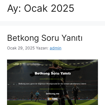
Ay:
Ocak 2025
Betkong Soru Yanıtı
Ocak 29, 2025
Yazarı:
admin