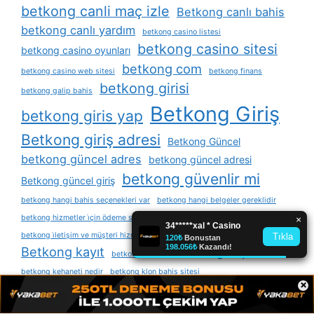
betkong canli maç izle
Betkong canlı bahis
betkong canlı yardım
betkong casino listesi
betkong casino sitesi
betkong casino oyunları
betkong com
betkong casino web sitesi
betkong finans
betkong girisi
betkong galip bahis
Betkong Giriş
betkong giris yap
Betkong giriş adresi
Betkong Güncel
betkong güncel adres
betkong güncel adresi
betkong güvenlir mi
Betkong güncel giriş
betkong hangi bahis seçenekleri var
betkong hangi belgeler gereklidir
betkong instagram
betkong hizmetler i̇çin ödeme süreci
betkong i̇letişim ve müşteri hizmetleri
betkong i̇çerik geliştirme
Betkong kayıt
betkong kaç oldu
betkong kayıtsız
betkong kehaneti nedir
betkong klon bahis sitesi
×
betkong lisans özellikleri
betkong lisans numarası nedir
betkong maç izle
betkong maç izleme