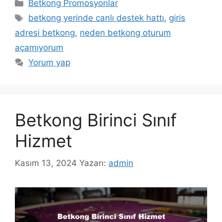
Kategoriler
Betkong Promosyonlar
Etiketler
betkong yerinde canlı destek hattı
,
giris
adresi betkong
,
neden betkong oturum
açamıyorum
Yorum yap
Betkong Birinci Sınıf
Hizmet
Kasım 13, 2024
Yazarı:
admin