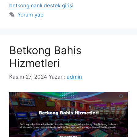
betkong canlı destek girişi
Yorum yap
Betkong Bahis
Hizmetleri
Kasım 27, 2024
Yazarı:
admin