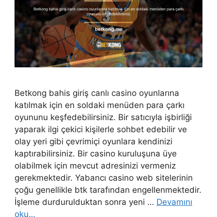
Betkong bahis giriş canlı casino oyunlarına
katılmak için en soldaki menüden para çarkı
oyununu keşfedebilirsiniz. Bir satıcıyla işbirliği
yaparak ilgi çekici kişilerle sohbet edebilir ve
olay yeri gibi çevrimiçi oyunlara kendinizi
kaptırabilirsiniz. Bir casino kuruluşuna üye
olabilmek için mevcut adresinizi vermeniz
gerekmektedir. Yabancı casino web sitelerinin
çoğu genellikle btk tarafından engellenmektedir.
İşleme durdurulduktan sonra yeni …
Devamını
oku…