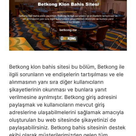
Betkong klon bahis sitesi bu bölüm, Betkong ile
ilgili sorunların ve endişelerin tartışılması ve ele
alınmasının yanı sıra diğer kullanıcıların
şikayetlerinin okunması ve bunlara yanıt
verilmesine ayrılmıştır. Betkong giriş adresini
paylaşmak ve kullanıcıların mevcut giriş
adreslerine ulaşabilmelerini sağlamak amacıyla
oluşturulan bu web sitesinde şikayetinizi de
paylaşabilirsiniz. Betkong bahis sitesinin destek
ekibi olarak müşterilerimizden gelen tüm …