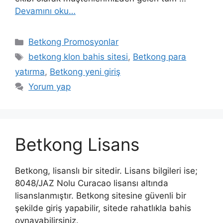
Devamını oku…
Kategoriler
Betkong Promosyonlar
Etiketler
betkong klon bahis sitesi
,
Betkong para
yatırma
,
Betkong yeni giriş
Yorum yap
Betkong Lisans
Betkong, lisanslı bir sitedir. Lisans bilgileri ise;
8048/JAZ Nolu Curacao lisansı altında
lisanslanmıştır. Betkong sitesine güvenli bir
şekilde giriş yapabilir, sitede rahatlıkla bahis
oynayabilirsiniz.