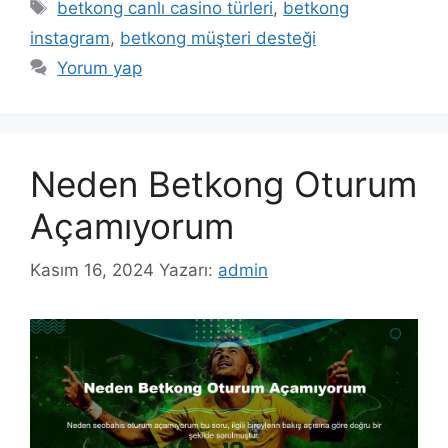
Etiketler
betkong canlı casino türleri
,
betkong
instagram
,
betkong müşteri desteği
Yorum yap
Neden Betkong Oturum
Açamıyorum
Kasım 16, 2024
Yazarı:
admin