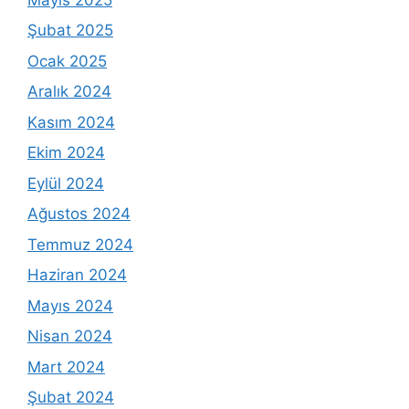
Şubat 2025
Ocak 2025
Aralık 2024
Kasım 2024
Ekim 2024
Eylül 2024
Ağustos 2024
Temmuz 2024
Haziran 2024
Mayıs 2024
Nisan 2024
Mart 2024
Şubat 2024