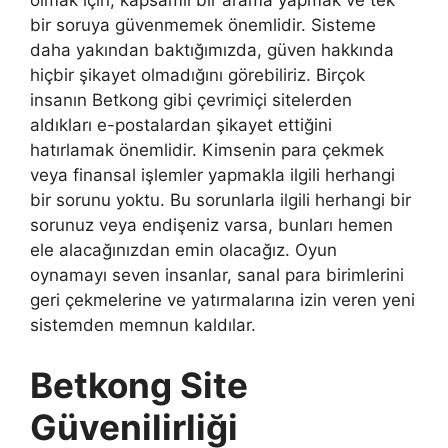
olmak için, kapsamlı bir arama yapmak ve tek
bir soruya güvenmemek önemlidir. Sisteme
daha yakından baktığımızda, güven hakkında
hiçbir şikayet olmadığını görebiliriz. Birçok
insanın Betkong gibi çevrimiçi sitelerden
aldıkları e-postalardan şikayet ettiğini
hatırlamak önemlidir. Kimsenin para çekmek
veya finansal işlemler yapmakla ilgili herhangi
bir sorunu yoktu. Bu sorunlarla ilgili herhangi bir
sorunuz veya endişeniz varsa, bunları hemen
ele alacağınızdan emin olacağız. Oyun
oynamayı seven insanlar, sanal para birimlerini
geri çekmelerine ve yatırmalarına izin veren yeni
sistemden memnun kaldılar.
Betkong Site
Güvenilirliği