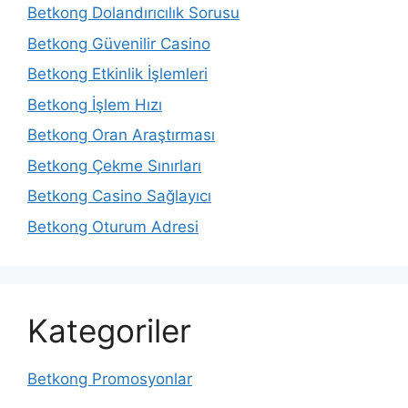
Betkong Dolandırıcılık Sorusu
Betkong Güvenilir Casino
Betkong Etkinlik İşlemleri
Betkong İşlem Hızı
Betkong Oran Araştırması
Betkong Çekme Sınırları
Betkong Casino Sağlayıcı
Betkong Oturum Adresi
Kategoriler
Betkong Promosyonlar