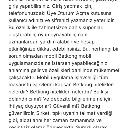
giriş yapabilirsiniz. Giriş yapmak için,
telefonunuzdaki Üye Oturum Açma kutusuna
kullanıcı adınızı ve şifrenizi yazmanız yeterlidir.
Bu özellik ile zahmetsizce bahis kuponları
oluşturabilir, oyun oynayabilir, canlı
uzmanlardan yardım alabilir ve hesap
etkinliğinize dikkat edebilirsiniz. Bu, herhangi bir
sorun olmadan mobil Betkong mobil
uygulamanızda ne istersen yapabileceğiniz
anlamına gelir ve özellikleri dahilinde mükemmel
çalışacaktır. Mobil uygulama işlevselliği tüm
masaüstü işlevlerini kapsar. Betkong nitelikleri
nelerdir? Betkong nitelikleri nelerdir? Bu kişi
dolandırıcı mı? Ve depozito bilgilerime ne için
ihtiyaç duyuyorlar? Güvenli mi? Betkong
güvenilirdir. Şirket, tıpkı üyenin talimat verdiği
gibi, aidatlarını her zaman zamanında ve
kesintisiz olarak ödeyecektir. Sürekli olarak