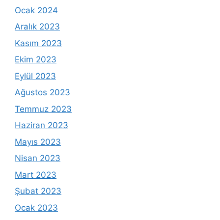
Ocak 2024
Aralık 2023
Kasım 2023
Ekim 2023
Eylül 2023
Ağustos 2023
Temmuz 2023
Haziran 2023
Mayıs 2023
Nisan 2023
Mart 2023
Şubat 2023
Ocak 2023