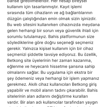
bahse girebilmeleridir. Her hesap bireysel
kullanım için tasarlanmıştır. Kayıt işlemi
sırasında tüm cihazların ve ağ bağlantılarının
düzgün çalıştığından emin olmak sizin işinizdir.
Bu web sitesini kullanırken cihazınızda meydana
gelen herhangi bir sorun veya güvenlik ihlali için
sorumlu tutulamayız. Bahis platformunun size
söylediklerine göre doğru seçeneği seçmeniz
gerekir. Yalnızca kişisel kullanım için bir cihaz
seçmenizi şiddetle tavsiye ediyoruz. Bu özellik,
Betkong site üyelerinin her zaman kazanma,
eğlenme ve heyecanlı hissetme şansına sahip
olmalarını sağlar. Bu uygulama için ekstra bir
şey ödemeniz veya herhangi bir işlem yapmanız
gerekmez. Akıllı cihaz kullanıcıları Betkong giriş
yapabilir ve mobil alanın tadını çıkarabilir. Bahis
sitelerinin alan adlarını değiştirme kuralları
vardır. Bir alan adı kullanıcılar tarafından yaygın