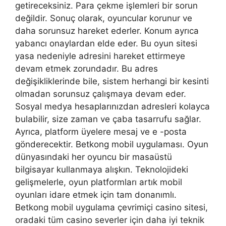
getireceksiniz. Para çekme işlemleri bir sorun
değildir. Sonuç olarak, oyuncular korunur ve
daha sorunsuz hareket ederler. Konum ayrıca
yabancı onaylardan elde eder. Bu oyun sitesi
yasa nedeniyle adresini hareket ettirmeye
devam etmek zorundadır. Bu adres
değişikliklerinde bile, sistem herhangi bir kesinti
olmadan sorunsuz çalışmaya devam eder.
Sosyal medya hesaplarınızdan adresleri kolayca
bulabilir, size zaman ve çaba tasarrufu sağlar.
Ayrıca, platform üyelere mesaj ve e -posta
gönderecektir. Betkong mobil uygulaması. Oyun
dünyasındaki her oyuncu bir masaüstü
bilgisayar kullanmaya alışkın. Teknolojideki
gelişmelerle, oyun platformları artık mobil
oyunları idare etmek için tam donanımlı.
Betkong mobil uygulama çevrimiçi casino sitesi,
oradaki tüm casino severler için daha iyi teknik