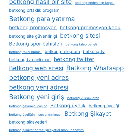
betkong nasil bir site
betkong neden hep kapalı
betkong ortaklık programı
Betkong para yatırma
betkong promosyon
betkong promosyon kodu
betkong sitesi
betkong site güvenilirliği
Betkong spor bahisleri
betkong talep paneli
betkong telegram
betkong tv
betkong tekel i̇ddiası
betkong twitter
betkong tv canli maç
Betkong Whatsapp
Betkong web sitesi
betkong yeni adres
betkong yeni adresi
Betkong yeni giriş
betkong yüksek oran
Betkong üyelik
betkong üyeliği
betkong çevrimiçi casino
Betkong Şikayet
betkong üyeliğinin sonlandırılması
betkong şikayetleri
betkong şikâyet adresi şikâyetler mobil deneyimi