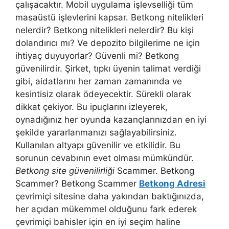
çalışacaktır. Mobil uygulama işlevselliği tüm
masaüstü işlevlerini kapsar. Betkong nitelikleri
nelerdir? Betkong nitelikleri nelerdir? Bu kişi
dolandırıcı mı? Ve depozito bilgilerime ne için
ihtiyaç duyuyorlar? Güvenli mi? Betkong
güvenilirdir. Şirket, tıpkı üyenin talimat verdiği
gibi, aidatlarını her zaman zamanında ve
kesintisiz olarak ödeyecektir. Sürekli olarak
dikkat çekiyor. Bu ipuçlarını izleyerek,
oynadığınız her oyunda kazançlarınızdan en iyi
şekilde yararlanmanızı sağlayabilirsiniz.
Kullanılan altyapı güvenilir ve etkilidir. Bu
sorunun cevabının evet olması mümkündür.
Betkong site güvenilirliği
Scammer. Betkong
Scammer? Betkong Scammer
Betkong Adresi
çevrimiçi sitesine daha yakından baktığınızda,
her açıdan mükemmel olduğunu fark ederek
çevrimiçi bahisler için en iyi seçim haline