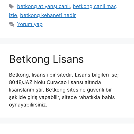
Etiketler
betkong at yarışı canlı
,
betkong canli maç
izle
,
betkong kehaneti nedir
Yorum yap
Betkong Lisans
Betkong, lisanslı bir sitedir. Lisans bilgileri ise;
8048/JAZ Nolu Curacao lisansı altında
lisanslanmıştır. Betkong sitesine güvenli bir
şekilde giriş yapabilir, sitede rahatlıkla bahis
oynayabilirsiniz.