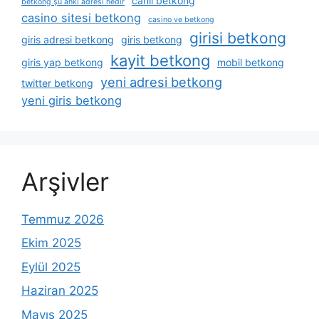
canli betkong
betkong şu anki adresi nedir
casino sitesi betkong
casino ve betkong
girisi betkong
giris adresi betkong
giris betkong
kayit betkong
giris yap betkong
mobil betkong
yeni adresi betkong
twitter betkong
yeni giris betkong
Arşivler
Temmuz 2026
Ekim 2025
Eylül 2025
Haziran 2025
Mayıs 2025