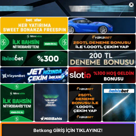
×
Betkong GİRİŞ İÇİN TIKLAYINIZ!