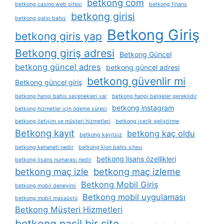
betkong com
betkong casino web sitesi
betkong finans
betkong girisi
betkong galip bahis
Betkong Giriş
betkong giris yap
Betkong giriş adresi
Betkong Güncel
betkong güncel adres
betkong güncel adresi
betkong güvenlir mi
Betkong güncel giriş
betkong hangi bahis seçenekleri var
betkong hangi belgeler gereklidir
betkong instagram
betkong hizmetler i̇çin ödeme süreci
betkong i̇letişim ve müşteri hizmetleri
betkong i̇çerik geliştirme
Betkong kayıt
betkong kaç oldu
betkong kayıtsız
betkong kehaneti nedir
betkong klon bahis sitesi
betkong lisans özellikleri
betkong lisans numarası nedir
betkong maç izle
betkong maç izleme
Betkong Mobil Giriş
betkong mobil deneyimi
Betkong mobil uygulaması
betkong mobil masaüstü
Betkong Müşteri Hizmetleri
betkong nasil bir site