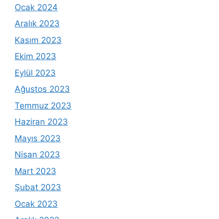
Ocak 2024
Aralık 2023
Kasım 2023
Ekim 2023
Eylül 2023
Ağustos 2023
Temmuz 2023
Haziran 2023
Mayıs 2023
Nisan 2023
Mart 2023
Şubat 2023
Ocak 2023