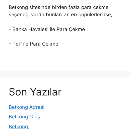
Betkong sitesinde birden fazla para çekme
seçeneği vardır bunlardan en popülerleri ise;
- Banka Havalesi ile Para Çekme
- PeP ile Para Çekme
Son Yazılar
Betkong Adresi
Betkong Giriş
Betkong