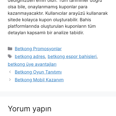
dediğinizden emin olun. Tüm tahminler doğru
olsa bile, onaylanmamış kuponlar para
kazanmayacaktır. Kullanıcılar arayüzü kullanarak
sitede kolayca kupon oluşturabilir. Bahis
platformlarında oluşturulan kuponların tüm
detayları kapsamlı bir analize tabidir.
Kategoriler
Betkong Promosyonlar
Etiketler
betkong adres
,
betkong espor bahisleri
,
betkong üye avantajları
Betkong Oyun Tanıtımı
Betkong Mobil Kazanım
Yorum yapın