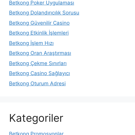
Betkong Poker Uygulaması
Betkong Dolandırıcılık Sorusu
Betkong Güvenilir Casino
Betkong Etkinlik İşlemleri
Betkong İşlem Hızı
Betkong Oran Araştırması
Betkong Çekme Sınırları
Betkong Casino Sağlayıcı
Betkong Oturum Adresi
Kategoriler
Betkong Promosyonlar