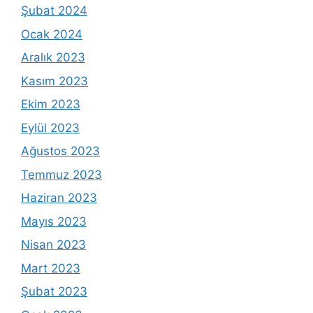
Şubat 2024
Ocak 2024
Aralık 2023
Kasım 2023
Ekim 2023
Eylül 2023
Ağustos 2023
Temmuz 2023
Haziran 2023
Mayıs 2023
Nisan 2023
Mart 2023
Şubat 2023