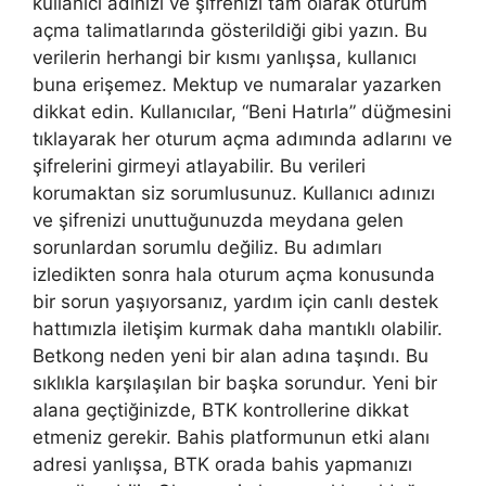
kullanıcı adınızı ve şifrenizi tam olarak oturum
açma talimatlarında gösterildiği gibi yazın. Bu
verilerin herhangi bir kısmı yanlışsa, kullanıcı
buna erişemez. Mektup ve numaralar yazarken
dikkat edin. Kullanıcılar, “Beni Hatırla” düğmesini
tıklayarak her oturum açma adımında adlarını ve
şifrelerini girmeyi atlayabilir. Bu verileri
korumaktan siz sorumlusunuz. Kullanıcı adınızı
ve şifrenizi unuttuğunuzda meydana gelen
sorunlardan sorumlu değiliz. Bu adımları
izledikten sonra hala oturum açma konusunda
bir sorun yaşıyorsanız, yardım için canlı destek
hattımızla iletişim kurmak daha mantıklı olabilir.
Betkong neden yeni bir alan adına taşındı. Bu
sıklıkla karşılaşılan bir başka sorundur. Yeni bir
alana geçtiğinizde, BTK kontrollerine dikkat
etmeniz gerekir. Bahis platformunun etki alanı
adresi yanlışsa, BTK orada bahis yapmanızı