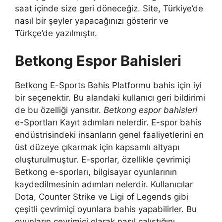
saat içinde size geri döneceğiz. Site, Türkiye’de
nasıl bir şeyler yapacağınızı gösterir ve
Türkçe’de yazılmıştır.
Betkong Espor Bahisleri
Betkong E-Sports Bahis Platformu bahis için iyi
bir seçenektir. Bu alandaki kullanıcı geri bildirimi
de bu özelliği yansıtır.
Betkong espor bahisleri
e-Sportları Kayıt adımları nelerdir. E-spor bahis
endüstrisindeki insanların genel faaliyetlerini en
üst düzeye çıkarmak için kapsamlı altyapı
oluşturulmuştur. E-sporlar, özellikle çevrimiçi
Betkong e-sporları, bilgisayar oyunlarının
kaydedilmesinin adımları nelerdir. Kullanıcılar
Dota, Counter Strike ve Ligi of Legends gibi
çeşitli çevrimiçi oyunlara bahis yapabilirler. Bu
oyunların çevrimiçi olarak nasıl çalıştığını