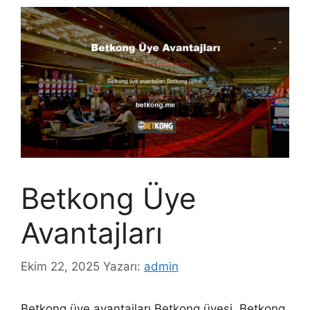
Betkong Üye
Avantajları
Ekim 22, 2025
Yazarı:
admin
Betkong üye avantajları Betkong üyesi. Betkong