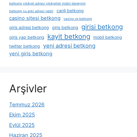
betkong şikâyet adresi şikâyetler mobil deneyimi
canli betkong
betkong şu anki adresi nedir
casino sitesi betkong
casino ve betkong
girisi betkong
giris adresi betkong
giris betkong
kayit betkong
giris yap betkong
mobil betkong
yeni adresi betkong
twitter betkong
yeni giris betkong
Arşivler
Temmuz 2026
Ekim 2025
Eylül 2025
Haziran 2025