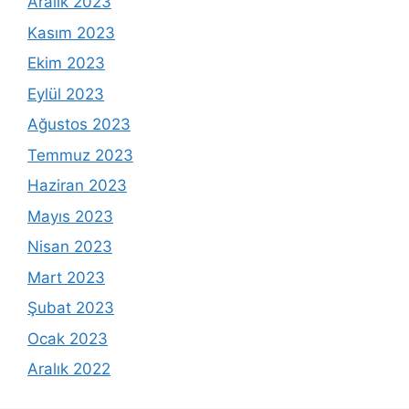
Aralık 2023
Kasım 2023
Ekim 2023
Eylül 2023
Ağustos 2023
Temmuz 2023
Haziran 2023
Mayıs 2023
Nisan 2023
Mart 2023
Şubat 2023
Ocak 2023
Aralık 2022