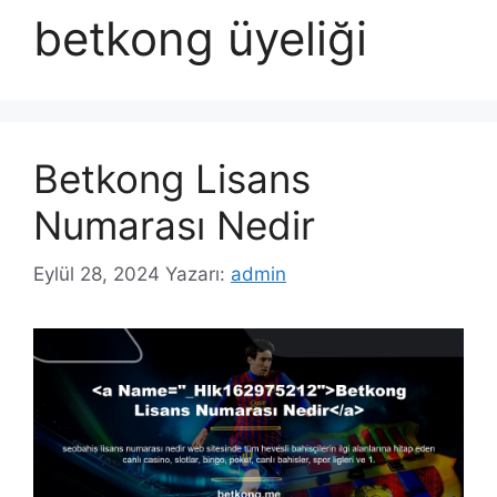
betkong üyeliği
Betkong Lisans
Numarası Nedir
Eylül 28, 2024
Yazarı:
admin