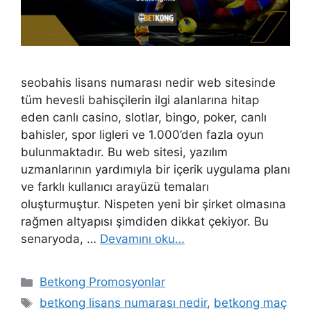
seobahis lisans numarası nedir web sitesinde
tüm hevesli bahisçilerin ilgi alanlarına hitap
eden canlı casino, slotlar, bingo, poker, canlı
bahisler, spor ligleri ve 1.000’den fazla oyun
bulunmaktadır. Bu web sitesi, yazılım
uzmanlarının yardımıyla bir içerik uygulama planı
ve farklı kullanıcı arayüzü temaları
oluşturmuştur. Nispeten yeni bir şirket olmasına
rağmen altyapısı şimdiden dikkat çekiyor. Bu
senaryoda, …
Devamını oku…
Kategoriler
Betkong Promosyonlar
Etiketler
betkong lisans numarası nedir
,
betkong maç