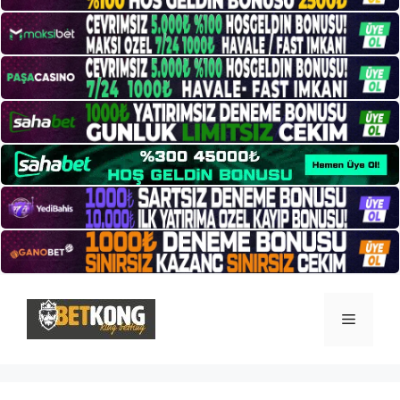
İçeriğe
atla
Menü