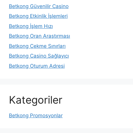
Betkong Güvenilir Casino
Betkong Etkinlik İşlemleri
Betkong İşlem Hızı
Betkong Oran Araştırması
Betkong Çekme Sınırları
Betkong Casino Sağlayıcı
Betkong Oturum Adresi
Kategoriler
Betkong Promosyonlar