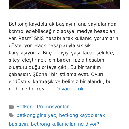
Betkong kaydolarak başlayın ana sayfalarında
kontrol edebileceğiniz sosyal medya hesapları
var. Resmî SNS hesabı artık kullanıcı yorumlarını
gösteriyor. Hack hesaplarıyla sık sık
karşılaşıyoruz. Birçok kişiyi şaşırtacak şekilde,
siteyi eleştirmek için birden fazla hesabın
oluşturulduğu ortaya çıktı. Bu bir tanıtım
çabasıdır. Şüpheli bir işti ama evet. Oyun
endüstrisi karmaşık ve belirsiz bir alandır, bu
nedenle herkesin …
Devamını oku…
Kategoriler
Betkong Promosyonlar
Etiketler
betkong giris yap
,
betkong kaydolarak
başlayın
,
betkong kullanıcıları ne diyor?