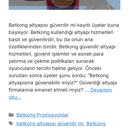
Betkong altyapısı güvenilir mi kayıtlı üyeler buna
bayılıyor. Betkong kullandığı altyapı hizmetleri
basit ve güvenilirdir, bu da onun ana
özelliklerinden biridir. Betkong güvenilir altyapı
hizmetleri, güvenli işlemler ve esnek para
yatırma ve çekme politikaları sunarak
oyuncuların tercihi haline geliyor. Önceki
sorudan sonra üyeler şunu sordu: “Betkong
altyapısına güvenebilir miyiz?” Güvenliği altyapı
firmalarına emanet etmeli miyiz? …
Devamını
oku…
Kategoriler
Betkong Promosyonlar
Etiketler
betkong altyapısı güvenilir mi
,
Betkong