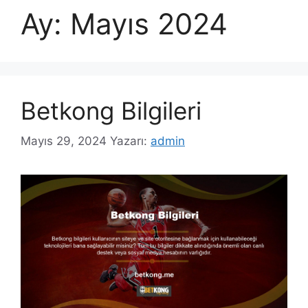
Ay:
Mayıs 2024
Betkong Bilgileri
Mayıs 29, 2024
Yazarı:
admin