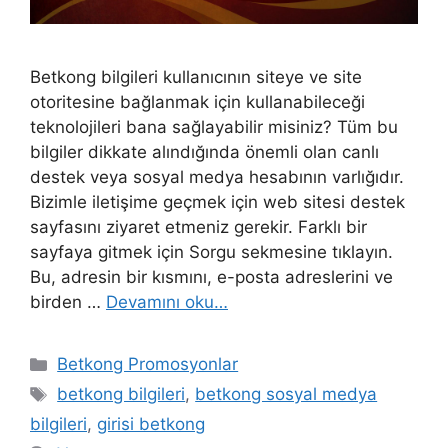
Betkong bilgileri kullanıcının siteye ve site
otoritesine bağlanmak için kullanabileceği
teknolojileri bana sağlayabilir misiniz? Tüm bu
bilgiler dikkate alındığında önemli olan canlı
destek veya sosyal medya hesabının varlığıdır.
Bizimle iletişime geçmek için web sitesi destek
sayfasını ziyaret etmeniz gerekir. Farklı bir
sayfaya gitmek için Sorgu sekmesine tıklayın.
Bu, adresin bir kısmını, e-posta adreslerini ve
birden …
Devamını oku…
Kategoriler
Betkong Promosyonlar
Etiketler
betkong bilgileri
,
betkong sosyal medya
bilgileri
,
girisi betkong