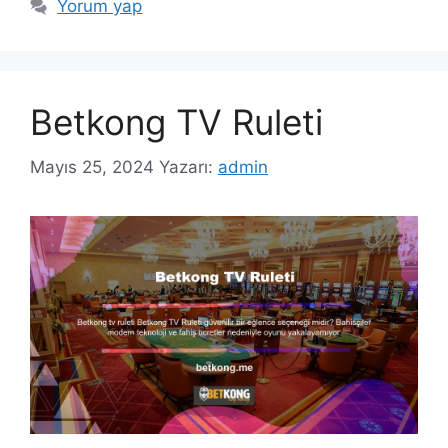
Yorum yap
Betkong TV Ruleti
Mayıs 25, 2024
Yazarı:
admin