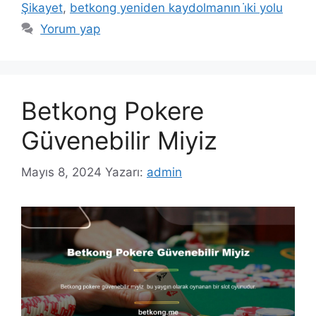
Şikayet
,
betkong yeniden kaydolmanın i̇ki yolu
Yorum yap
Betkong Pokere
Güvenebilir Miyiz
Mayıs 8, 2024
Yazarı:
admin