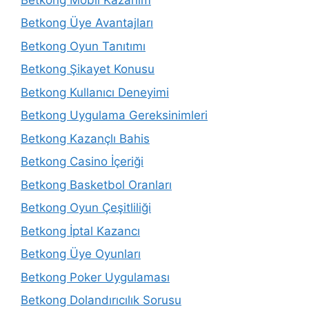
Betkong Üye Avantajları
Betkong Oyun Tanıtımı
Betkong Şikayet Konusu
Betkong Kullanıcı Deneyimi
Betkong Uygulama Gereksinimleri
Betkong Kazançlı Bahis
Betkong Casino İçeriği
Betkong Basketbol Oranları
Betkong Oyun Çeşitliliği
Betkong İptal Kazancı
Betkong Üye Oyunları
Betkong Poker Uygulaması
Betkong Dolandırıcılık Sorusu