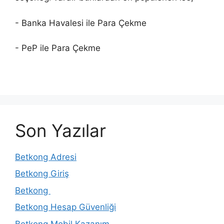
- Banka Havalesi ile Para Çekme
- PeP ile Para Çekme
Son Yazılar
Betkong Adresi
Betkong Giriş
Betkong
Betkong Hesap Güvenliği
Betkong Mobil Kazanım