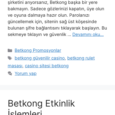
şirketini arıyorsanız, Betkong başka bir yere
bakmayın. Sadece gözlerinizi kapatın, üye olun
ve oyuna dalmaya hazır olun. Parolanızı
güncellemek için, sitenin sağ üst köşesinde
bulunan şifre bağlantısını tıklayarak başlayın. Bu
sekmeye tıklayın ve güvenlik …
Devamını oku…
Kategoriler
Betkong Promosyonlar
Etiketler
betkong güvenilir casino
,
betkong rulet
masası
,
casino sitesi betkong
Yorum yap
Betkong Etkinlik
İşlemleri