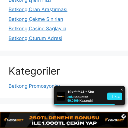
Betkong Oran Araştırması
Betkong Çekme Sınırları
Betkong Casino Sağlayıcı
Betkong Oturum Adresi
Kategoriler
Betkong Promosyonlar
Etiket Bulutu
×