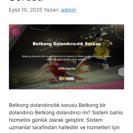
Eylül 10, 2025
Yazarı:
admin
Betkong dolandırıcılık sorusu Betkong bir
dolandırıcı Betkong dolandırıcı mı? Sistem bahis
hizmetini günlük olarak geliştirir. Sistem
uzmanlar tarafından halledilir ve hizmetleri için