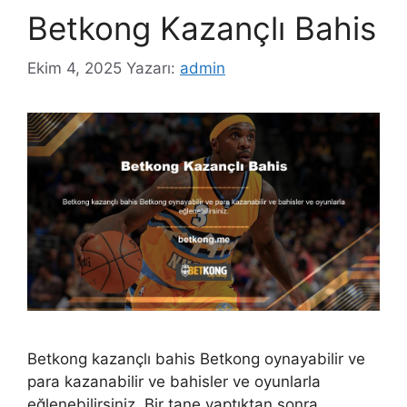
Betkong Kazançlı Bahis
Ekim 4, 2025
Yazarı:
admin
Betkong kazançlı bahis Betkong oynayabilir ve
para kazanabilir ve bahisler ve oyunlarla
eğlenebilirsiniz. Bir tane yaptıktan sonra