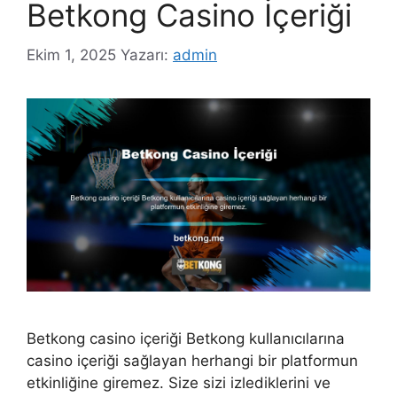
Betkong Casino İçeriği
Ekim 1, 2025
Yazarı:
admin
Betkong casino içeriği Betkong kullanıcılarına
casino içeriği sağlayan herhangi bir platformun
etkinliğine giremez. Size sizi izlediklerini ve