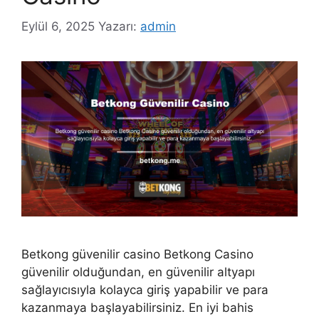
Eylül 6, 2025
Yazarı:
admin
Betkong güvenilir casino Betkong Casino
güvenilir olduğundan, en güvenilir altyapı
sağlayıcısıyla kolayca giriş yapabilir ve para
kazanmaya başlayabilirsiniz. En iyi bahis