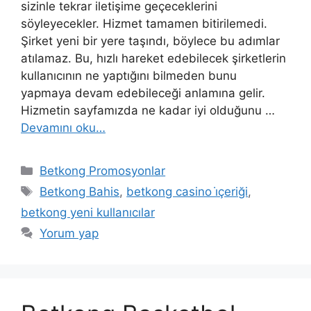
sizinle tekrar iletişime geçeceklerini
söyleyecekler. Hizmet tamamen bitirilemedi.
Şirket yeni bir yere taşındı, böylece bu adımlar
atılamaz. Bu, hızlı hareket edebilecek şirketlerin
kullanıcının ne yaptığını bilmeden bunu
yapmaya devam edebileceği anlamına gelir.
Hizmetin sayfamızda ne kadar iyi olduğunu …
Devamını oku…
Kategoriler
Betkong Promosyonlar
Etiketler
Betkong Bahis
,
betkong casino i̇çeriği
,
betkong yeni kullanıcılar
Yorum yap