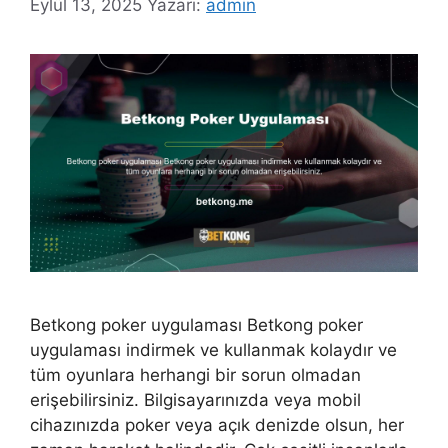
Eylül 13, 2025
Yazarı:
admin
Betkong poker uygulaması Betkong poker
uygulaması indirmek ve kullanmak kolaydır ve
tüm oyunlara herhangi bir sorun olmadan
erişebilirsiniz. Bilgisayarınızda veya mobil
cihazınızda poker veya açık denizde olsun, her