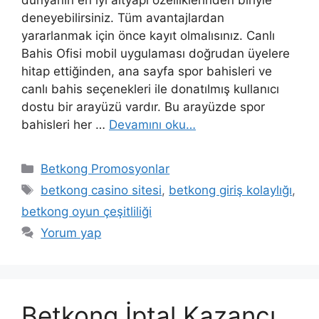
deneyebilirsiniz. Tüm avantajlardan
yararlanmak için önce kayıt olmalısınız. Canlı
Bahis Ofisi mobil uygulaması doğrudan üyelere
hitap ettiğinden, ana sayfa spor bahisleri ve
canlı bahis seçenekleri ile donatılmış kullanıcı
dostu bir arayüzü vardır. Bu arayüzde spor
bahisleri her …
Devamını oku…
Kategoriler
Betkong Promosyonlar
Etiketler
betkong casino sitesi
,
betkong giriş kolaylığı
,
betkong oyun çeşitliliği
Yorum yap
Betkong İptal Kazancı