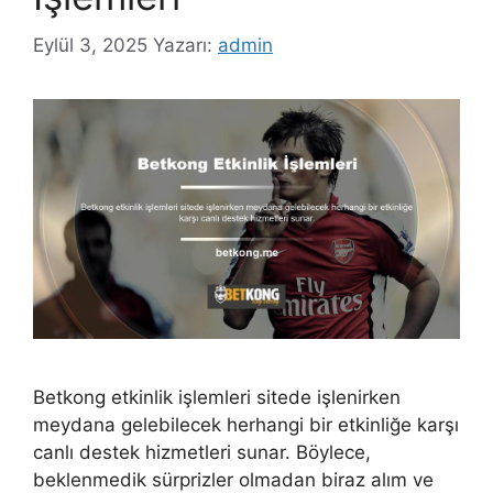
Eylül 3, 2025
Yazarı:
admin
Betkong etkinlik işlemleri sitede işlenirken
meydana gelebilecek herhangi bir etkinliğe karşı
canlı destek hizmetleri sunar. Böylece,
beklenmedik sürprizler olmadan biraz alım ve