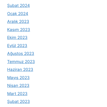
Şubat 2024
Ocak 2024
Aralık 2023
Kasım 2023
Ekim 2023
Eylül 2023
Ağustos 2023
Temmuz 2023
Haziran 2023
Mayıs 2023
Nisan 2023
Mart 2023
Şubat 2023