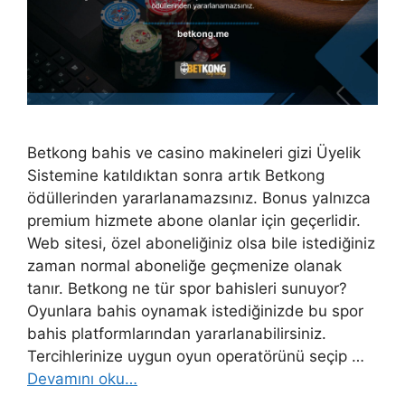
Betkong bahis ve casino makineleri gizi Üyelik
Sistemine katıldıktan sonra artık Betkong
ödüllerinden yararlanamazsınız. Bonus yalnızca
premium hizmete abone olanlar için geçerlidir.
Web sitesi, özel aboneliğiniz olsa bile istediğiniz
zaman normal aboneliğe geçmenize olanak
tanır. Betkong ne tür spor bahisleri sunuyor?
Oyunlara bahis oynamak istediğinizde bu spor
bahis platformlarından yararlanabilirsiniz.
Tercihlerinize uygun oyun operatörünü seçip …
Devamını oku…