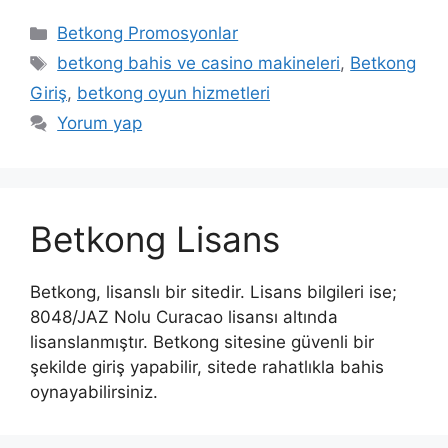
Kategoriler
Betkong Promosyonlar
Etiketler
betkong bahis ve casino makineleri
,
Betkong
Giriş
,
betkong oyun hizmetleri
Yorum yap
Betkong Lisans
Betkong, lisanslı bir sitedir. Lisans bilgileri ise;
8048/JAZ Nolu Curacao lisansı altında
lisanslanmıştır. Betkong sitesine güvenli bir
şekilde giriş yapabilir, sitede rahatlıkla bahis
oynayabilirsiniz.