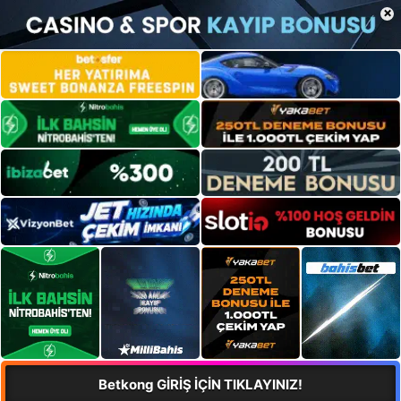
×
Betkong GİRİŞ İÇİN TIKLAYINIZ!