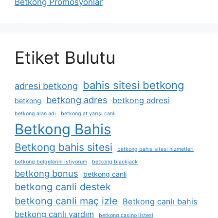
Betkong Promosyonlar
Etiket Bulutu
bahis sitesi betkong
adresi betkong
betkong adres
betkong adresi
betkong
betkong alan adı
betkong at yarışı canlı
Betkong Bahis
Betkong bahis sitesi
betkong bahis sitesi hizmetleri
betkong belgelerini i̇stiyorum
betkong blackjack
betkong bonus
betkong canli
betkong canli destek
betkong canli maç izle
Betkong canlı bahis
betkong canlı yardım
betkong casino listesi