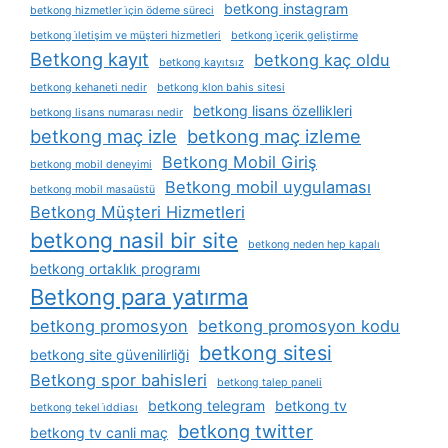
betkong instagram
betkong hizmetler i̇çin ödeme süreci
betkong i̇letişim ve müşteri hizmetleri
betkong i̇çerik geliştirme
Betkong kayıt
betkong kaç oldu
betkong kayıtsız
betkong kehaneti nedir
betkong klon bahis sitesi
betkong lisans özellikleri
betkong lisans numarası nedir
betkong maç izle
betkong maç izleme
Betkong Mobil Giriş
betkong mobil deneyimi
Betkong mobil uygulaması
betkong mobil masaüstü
Betkong Müşteri Hizmetleri
betkong nasil bir site
betkong neden hep kapalı
betkong ortaklık programı
Betkong para yatırma
betkong promosyon
betkong promosyon kodu
betkong sitesi
betkong site güvenilirliği
Betkong spor bahisleri
betkong talep paneli
betkong telegram
betkong tv
betkong tekel i̇ddiası
betkong twitter
betkong tv canli maç