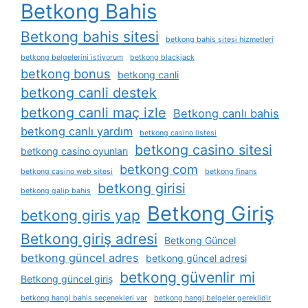
Betkong Bahis
Betkong bahis sitesi
betkong bahis sitesi hizmetleri
betkong belgelerini i̇stiyorum
betkong blackjack
betkong bonus
betkong canli
betkong canli destek
betkong canli maç izle
Betkong canlı bahis
betkong canlı yardım
betkong casino listesi
betkong casino sitesi
betkong casino oyunları
betkong com
betkong casino web sitesi
betkong finans
betkong girisi
betkong galip bahis
Betkong Giriş
betkong giris yap
Betkong giriş adresi
Betkong Güncel
betkong güncel adres
betkong güncel adresi
betkong güvenlir mi
Betkong güncel giriş
betkong hangi bahis seçenekleri var
betkong hangi belgeler gereklidir