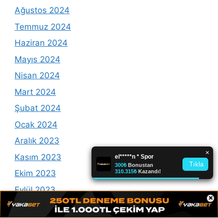
Ağustos 2024
Temmuz 2024
Haziran 2024
Mayıs 2024
Nisan 2024
Mart 2024
Şubat 2024
Ocak 2024
Aralık 2023
Kasım 2023
Ekim 2023
Eylül 2023
×
Ağustos 2023