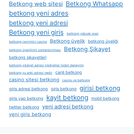
Betkong Whatsapp
Betkong web sitesi
betkong yeni adres
betkong yeni adresi
Betkong yeni giriş
betkong yüksek oran
Betkong üyelik
betkong üyeliği
betkong çevrimiçi casino
Betkong Şikayet
betkong üyeliğinin sonlandırılması
betkong şikayetleri
betkong şikâyet adresi şikâyetler mobil deneyimi
canli betkong
betkong şu anki adresi nedir
casino sitesi betkong
casino ve betkong
girisi betkong
giris adresi betkong
giris betkong
kayit betkong
giris yap betkong
mobil betkong
yeni adresi betkong
twitter betkong
yeni giris betkong