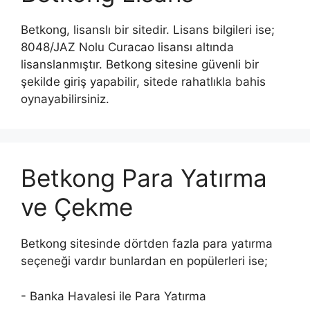
Betkong, lisanslı bir sitedir. Lisans bilgileri ise;
8048/JAZ Nolu Curacao lisansı altında
lisanslanmıştır. Betkong sitesine güvenli bir
şekilde giriş yapabilir, sitede rahatlıkla bahis
oynayabilirsiniz.
Betkong Para Yatırma
ve Çekme
Betkong sitesinde dörtden fazla para yatırma
seçeneği vardır bunlardan en popülerleri ise;
- Banka Havalesi ile Para Yatırma