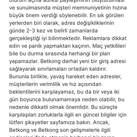
oturum açma adresi paylaşımının oluşturulması
ve sunulmasında müşteri memnuniyetinin hızına
büyük önem verdiği söylenebilir. En sık görülen
yerlerden biri olarak, adres değişikliklerinin
günde 2-3 kez ve belirli zamanlarda
gerçekleştiği iyi bilinmektedir. Reklamlara dikkat
edin ve panik yapmaktan kaçının. Maç yetkilileri
bile bu durma sırasında herhangi bir plan
yapamazlar. Betkong derhal yeni bir giriş adresi
sağlayarak sınırlamaları ortadan kaldırır.
Bununla birlikte, yavaş hareket eden adresler,
müşterilerin verimlilik ve hız açısından
beklentilerini karşılayamaz, bu da bir veya iki
gün boyunca bulunamamaya neden olabilir, bu
nedenle dikkatli olmak önemlidir. Bu süreçte
karşılaşılan zorluklarla ilgili en güncel bilgiler için
lütfen şikayetler sayfamıza bakın. Ancak,
Betkong ve Betkong son gelişmelerle ilgili