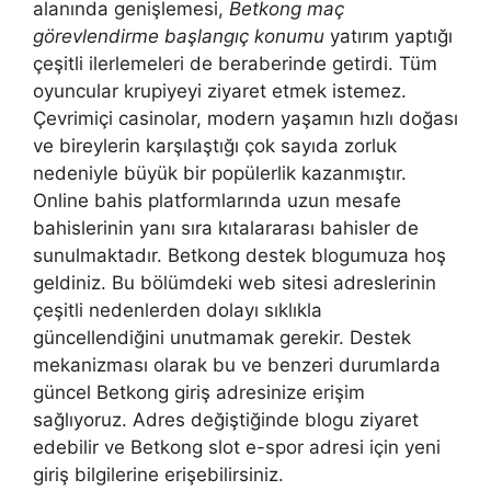
alanında genişlemesi,
Betkong maç
görevlendirme başlangıç konumu
yatırım yaptığı
çeşitli ilerlemeleri de beraberinde getirdi. Tüm
oyuncular krupiyeyi ziyaret etmek istemez.
Çevrimiçi casinolar, modern yaşamın hızlı doğası
ve bireylerin karşılaştığı çok sayıda zorluk
nedeniyle büyük bir popülerlik kazanmıştır.
Online bahis platformlarında uzun mesafe
bahislerinin yanı sıra kıtalararası bahisler de
sunulmaktadır. Betkong destek blogumuza hoş
geldiniz. Bu bölümdeki web sitesi adreslerinin
çeşitli nedenlerden dolayı sıklıkla
güncellendiğini unutmamak gerekir. Destek
mekanizması olarak bu ve benzeri durumlarda
güncel Betkong giriş adresinize erişim
sağlıyoruz. Adres değiştiğinde blogu ziyaret
edebilir ve Betkong slot e-spor adresi için yeni
giriş bilgilerine erişebilirsiniz.