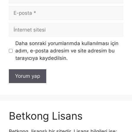
E-
posta
İnternet
sitesi
Daha sonraki yorumlarımda kullanılması için
adım, e-posta adresim ve site adresim bu
tarayıcıya kaydedilsin.
Betkong Lisans
Betkong, lisanslı bir sitedir. Lisans bilgileri ise;