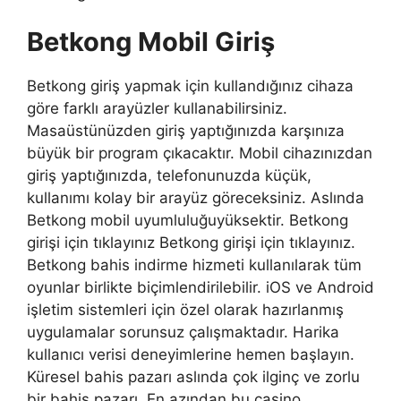
Betkong Mobil Giriş
Betkong giriş yapmak için kullandığınız cihaza
göre farklı arayüzler kullanabilirsiniz.
Masaüstünüzden giriş yaptığınızda karşınıza
büyük bir program çıkacaktır. Mobil cihazınızdan
giriş yaptığınızda, telefonunuzda küçük,
kullanımı kolay bir arayüz göreceksiniz. Aslında
Betkong mobil uyumluluğuyüksektir. Betkong
girişi için tıklayınız Betkong girişi için tıklayınız.
Betkong bahis indirme hizmeti kullanılarak tüm
oyunlar birlikte biçimlendirilebilir. iOS ve Android
işletim sistemleri için özel olarak hazırlanmış
uygulamalar sorunsuz çalışmaktadır. Harika
kullanıcı verisi deneyimlerine hemen başlayın.
Küresel bahis pazarı aslında çok ilginç ve zorlu
bir bahis pazarı. En azından bu casino