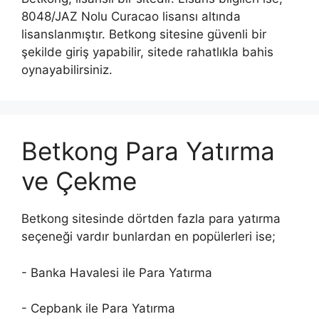
8048/JAZ Nolu Curacao lisansı altında
lisanslanmıştır. Betkong sitesine güvenli bir
şekilde giriş yapabilir, sitede rahatlıkla bahis
oynayabilirsiniz.
Betkong Para Yatırma
ve Çekme
Betkong sitesinde dörtden fazla para yatırma
seçeneği vardır bunlardan en popülerleri ise;
- Banka Havalesi ile Para Yatırma
- Cepbank ile Para Yatırma