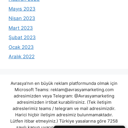
Mayıs 2023
Nisan 2023
Mart 2023
Şubat 2023
Ocak 2023
Aralık 2022
Avrasya'nın en büyük reklam platformunda olmak için
Microsoft Teams:
reklam@avrasyamarketing.com
adresimizden veya Telegram: @Avrasyamarketing
adresimizden irtibat kurabilirsiniz. (Tek iletişim
adreslerimiz teams / telegram ve mail adresimizdir.
Harici hiçbir iletişim adresimiz bulunmamaktadır.
Lütfen itibar etmeyiniz.) Türkiye yasalarına göre 7258
sayılı kanun uyarınca yasa dışı bahis oynamanın