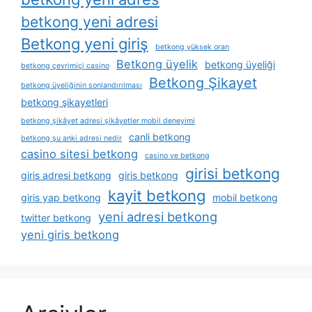
betkong yeni adresi
Betkong yeni giriş
betkong yüksek oran
Betkong üyelik
betkong üyeliği
betkong çevrimiçi casino
Betkong Şikayet
betkong üyeliğinin sonlandırılması
betkong şikayetleri
betkong şikâyet adresi şikâyetler mobil deneyimi
canli betkong
betkong şu anki adresi nedir
casino sitesi betkong
casino ve betkong
girisi betkong
giris adresi betkong
giris betkong
kayit betkong
giris yap betkong
mobil betkong
yeni adresi betkong
twitter betkong
yeni giris betkong