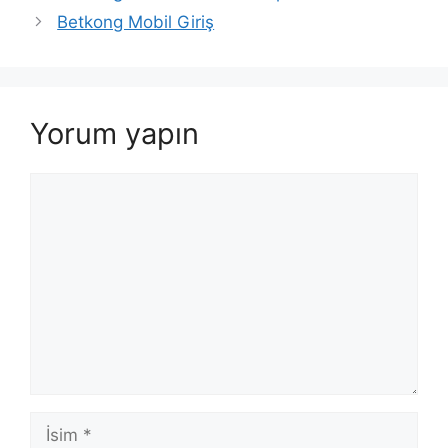
Betkong Mobil Giriş
Yorum yapın
Yorum
İsim