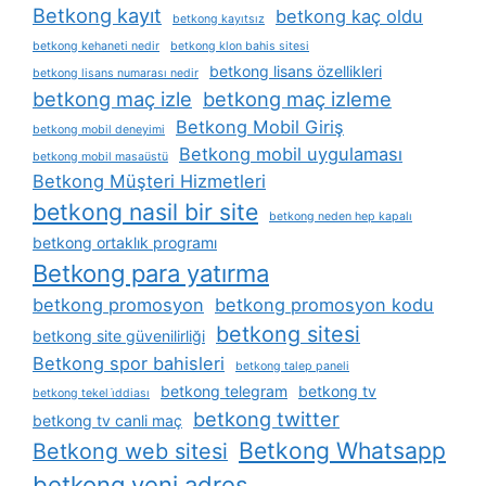
Betkong kayıt
betkong kaç oldu
betkong kayıtsız
betkong kehaneti nedir
betkong klon bahis sitesi
betkong lisans özellikleri
betkong lisans numarası nedir
betkong maç izle
betkong maç izleme
Betkong Mobil Giriş
betkong mobil deneyimi
Betkong mobil uygulaması
betkong mobil masaüstü
Betkong Müşteri Hizmetleri
betkong nasil bir site
betkong neden hep kapalı
betkong ortaklık programı
Betkong para yatırma
betkong promosyon
betkong promosyon kodu
betkong sitesi
betkong site güvenilirliği
Betkong spor bahisleri
betkong talep paneli
betkong telegram
betkong tv
betkong tekel i̇ddiası
betkong twitter
betkong tv canli maç
Betkong Whatsapp
Betkong web sitesi
betkong yeni adres