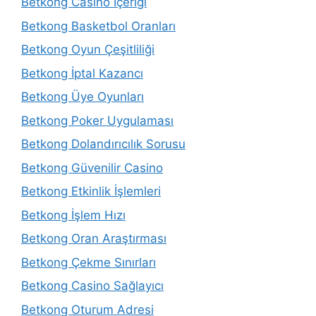
Betkong Casino İçeriği
Betkong Basketbol Oranları
Betkong Oyun Çeşitliliği
Betkong İptal Kazancı
Betkong Üye Oyunları
Betkong Poker Uygulaması
Betkong Dolandırıcılık Sorusu
Betkong Güvenilir Casino
Betkong Etkinlik İşlemleri
Betkong İşlem Hızı
Betkong Oran Araştırması
Betkong Çekme Sınırları
Betkong Casino Sağlayıcı
Betkong Oturum Adresi