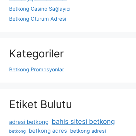
Betkong Casino Sağlayıcı
Betkong Oturum Adresi
Kategoriler
Betkong Promosyonlar
Etiket Bulutu
bahis sitesi betkong
adresi betkong
betkong adres
betkong adresi
betkong