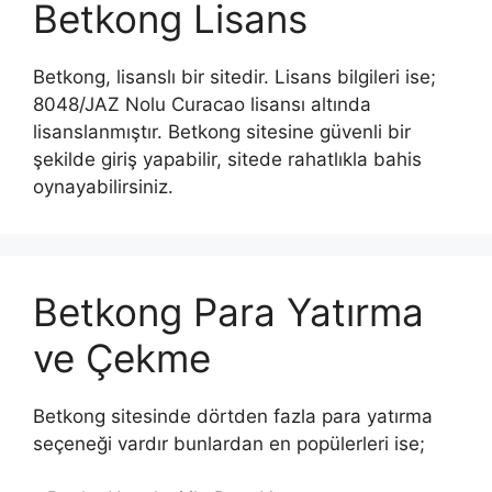
Betkong Lisans
Betkong, lisanslı bir sitedir. Lisans bilgileri ise;
8048/JAZ Nolu Curacao lisansı altında
lisanslanmıştır. Betkong sitesine güvenli bir
şekilde giriş yapabilir, sitede rahatlıkla bahis
oynayabilirsiniz.
Betkong Para Yatırma
ve Çekme
Betkong sitesinde dörtden fazla para yatırma
seçeneği vardır bunlardan en popülerleri ise;