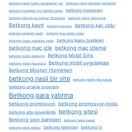
betkong hangi bahis seçenekleri var
betkong hangi belgeler gereklidir
betkong instagram
betkong hizmetler i̇çin ödeme süreci
betkong i̇letişim ve müşteri hizmetleri
betkong i̇çerik geliştirme
Betkong kayıt
betkong kaç oldu
betkong kayıtsız
betkong kehaneti nedir
betkong klon bahis sitesi
betkong lisans özellikleri
betkong lisans numarası nedir
betkong maç izle
betkong maç izleme
Betkong Mobil Giriş
betkong mobil deneyimi
Betkong mobil uygulaması
betkong mobil masaüstü
Betkong Müşteri Hizmetleri
betkong nasil bir site
betkong neden hep kapalı
betkong ortaklık programı
Betkong para yatırma
betkong promosyon
betkong promosyon kodu
betkong sitesi
betkong site güvenilirliği
Betkong spor bahisleri
betkong talep paneli
betkong telegram
betkong tv
betkong tekel i̇ddiası