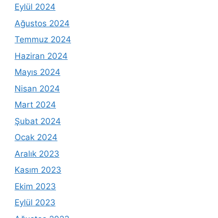
Eylül 2024
Ağustos 2024
Temmuz 2024
Haziran 2024
Mayıs 2024
Nisan 2024
Mart 2024
Şubat 2024
Ocak 2024
Aralık 2023
Kasım 2023
Ekim 2023
Eylül 2023