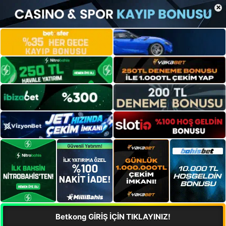
×
Betkong GİRİŞ İÇİN TIKLAYINIZ!