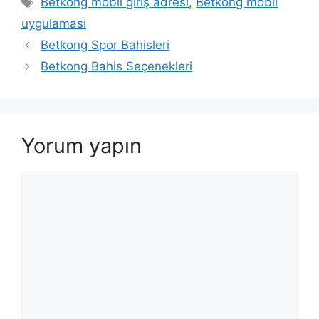
Betkong mobil giriş adresi
,
Betkong mobil
uygulaması
Betkong Spor Bahisleri
Betkong Bahis Seçenekleri
Yorum yapın
Yorum