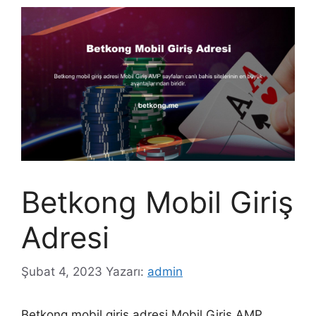
Betkong Mobil Giriş
Adresi
Şubat 4, 2023
Yazarı:
admin
Betkong mobil giriş adresi Mobil Giriş AMP