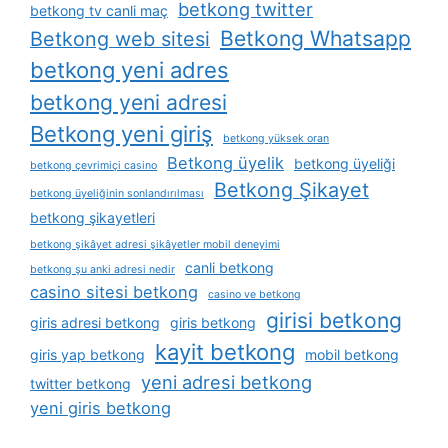
betkong twitter
betkong tv canli maç
Betkong Whatsapp
Betkong web sitesi
betkong yeni adres
betkong yeni adresi
Betkong yeni giriş
betkong yüksek oran
Betkong üyelik
betkong üyeliği
betkong çevrimiçi casino
Betkong Şikayet
betkong üyeliğinin sonlandırılması
betkong şikayetleri
betkong şikâyet adresi şikâyetler mobil deneyimi
canli betkong
betkong şu anki adresi nedir
casino sitesi betkong
casino ve betkong
girisi betkong
giris adresi betkong
giris betkong
kayit betkong
giris yap betkong
mobil betkong
yeni adresi betkong
twitter betkong
yeni giris betkong