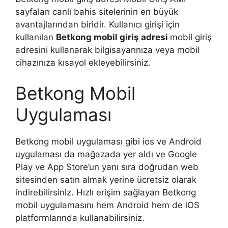
sayfaları canlı bahis sitelerinin en büyük
avantajlarından biridir. Kullanıcı girişi için
kullanılan
Betkong mobil giriş adresi
mobil giriş
adresini kullanarak bilgisayarınıza veya mobil
cihazınıza kısayol ekleyebilirsiniz.
Betkong Mobil
Uygulaması
Betkong mobil uygulaması gibi ios ve Android
uygulaması da mağazada yer aldı ve Google
Play ve App Store’un yanı sıra doğrudan web
sitesinden satın almak yerine ücretsiz olarak
indirebilirsiniz. Hızlı erişim sağlayan Betkong
mobil uygulamasını hem Android hem de iOS
platformlarında kullanabilirsiniz.