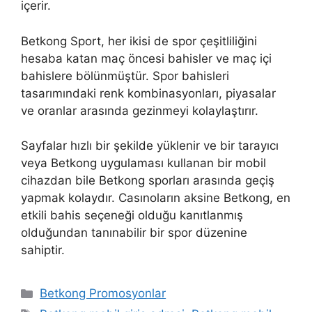
içerir.
Betkong Sport, her ikisi de spor çeşitliliğini
hesaba katan maç öncesi bahisler ve maç içi
bahislere bölünmüştür. Spor bahisleri
tasarımındaki renk kombinasyonları, piyasalar
ve oranlar arasında gezinmeyi kolaylaştırır.
Sayfalar hızlı bir şekilde yüklenir ve bir tarayıcı
veya Betkong uygulaması kullanan bir mobil
cihazdan bile Betkong sporları arasında geçiş
yapmak kolaydır. Casınoların aksine Betkong, en
etkili bahis seçeneği olduğu kanıtlanmış
olduğundan tanınabilir bir spor düzenine
sahiptir.
Kategoriler
Betkong Promosyonlar
Etiketler