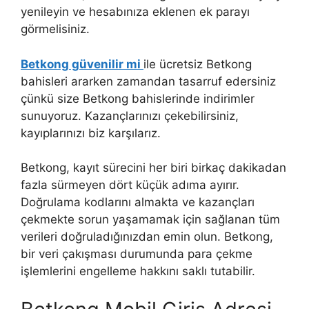
yenileyin ve hesabınıza eklenen ek parayı
görmelisiniz.
Betkong güvenilir mi
ile ücretsiz Betkong
bahisleri ararken zamandan tasarruf edersiniz
çünkü size Betkong bahislerinde indirimler
sunuyoruz. Kazançlarınızı çekebilirsiniz,
kayıplarınızı biz karşılarız.
Betkong, kayıt sürecini her biri birkaç dakikadan
fazla sürmeyen dört küçük adıma ayırır.
Doğrulama kodlarını almakta ve kazançları
çekmekte sorun yaşamamak için sağlanan tüm
verileri doğruladığınızdan emin olun. Betkong,
bir veri çakışması durumunda para çekme
işlemlerini engelleme hakkını saklı tutabilir.