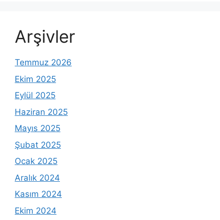
Arşivler
Temmuz 2026
Ekim 2025
Eylül 2025
Haziran 2025
Mayıs 2025
Şubat 2025
Ocak 2025
Aralık 2024
Kasım 2024
Ekim 2024