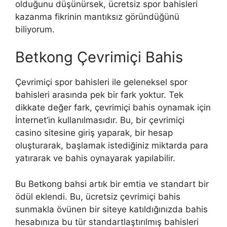
olduğunu düşünürsek, ücretsiz spor bahisleri
kazanma fikrinin mantıksız göründüğünü
biliyorum.
Betkong Çevrimiçi Bahis
Çevrimiçi spor bahisleri ile geleneksel spor
bahisleri arasında pek bir fark yoktur. Tek
dikkate değer fark, çevrimiçi bahis oynamak için
İnternet’in kullanılmasıdır. Bu, bir çevrimiçi
casino sitesine giriş yaparak, bir hesap
oluşturarak, başlamak istediğiniz miktarda para
yatırarak ve bahis oynayarak yapılabilir.
Bu Betkong bahsi artık bir emtia ve standart bir
ödül eklendi. Bu, ücretsiz çevrimiçi bahis
sunmakla övünen bir siteye katıldığınızda bahis
hesabınıza bu tür standartlaştırılmış bahisleri