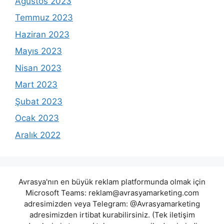
Ağustos 2023
Temmuz 2023
Haziran 2023
Mayıs 2023
Nisan 2023
Mart 2023
Şubat 2023
Ocak 2023
Aralık 2022
Avrasya'nın en büyük reklam platformunda olmak için
Microsoft Teams:
reklam@avrasyamarketing.com
adresimizden veya Telegram: @Avrasyamarketing
adresimizden irtibat kurabilirsiniz. (Tek iletişim