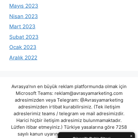
Mayıs 2023
Nisan 2023
Mart 2023
Şubat 2023
Ocak 2023
Aralık 2022
Avrasya'nın en büyük reklam platformunda olmak için
Microsoft Teams:
reklam@avrasyamarketing.com
adresimizden veya Telegram: @Avrasyamarketing
adresimizden irtibat kurabilirsiniz. (Tek iletişim
adreslerimiz teams / telegram ve mail adresimizdir.
Harici hiçbir iletişim adresimiz bulunmamaktadır.
Lütfen itibar etmeyiniz.) Türkiye yasalarına göre 7258
sayılı kanun uyarınca yasa dışı bahis oynamanın