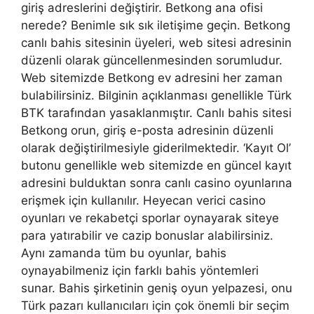
giriş adreslerini değiştirir. Betkong ana ofisi
nerede? Benimle sık sık iletişime geçin. Betkong
canlı bahis sitesinin üyeleri, web sitesi adresinin
düzenli olarak güncellenmesinden sorumludur.
Web sitemizde Betkong ev adresini her zaman
bulabilirsiniz. Bilginin açıklanması genellikle Türk
BTK tarafından yasaklanmıştır. Canlı bahis sitesi
Betkong orun, giriş e-posta adresinin düzenli
olarak değiştirilmesiyle giderilmektedir. ‘Kayıt Ol’
butonu genellikle web sitemizde en güncel kayıt
adresini bulduktan sonra canlı casino oyunlarına
erişmek için kullanılır. Heyecan verici casino
oyunları ve rekabetçi sporlar oynayarak siteye
para yatırabilir ve cazip bonuslar alabilirsiniz.
Aynı zamanda tüm bu oyunlar, bahis
oynayabilmeniz için farklı bahis yöntemleri
sunar. Bahis şirketinin geniş oyun yelpazesi, onu
Türk pazarı kullanıcıları için çok önemli bir seçim