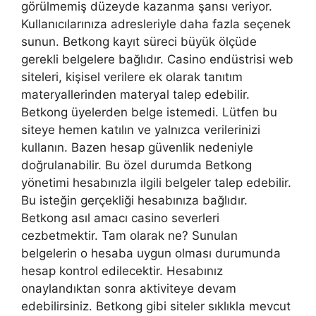
görülmemiş düzeyde kazanma şansı veriyor.
Kullanıcılarınıza adresleriyle daha fazla seçenek
sunun. Betkong kayıt süreci büyük ölçüde
gerekli belgelere bağlıdır. Casino endüstrisi web
siteleri, kişisel verilere ek olarak tanıtım
materyallerinden materyal talep edebilir.
Betkong üyelerden belge istemedi. Lütfen bu
siteye hemen katılın ve yalnızca verilerinizi
kullanın. Bazen hesap güvenlik nedeniyle
doğrulanabilir. Bu özel durumda Betkong
yönetimi hesabınızla ilgili belgeler talep edebilir.
Bu isteğin gerçekliği hesabınıza bağlıdır.
Betkong asıl amacı casino severleri
cezbetmektir. Tam olarak ne? Sunulan
belgelerin o hesaba uygun olması durumunda
hesap kontrol edilecektir. Hesabınız
onaylandıktan sonra aktiviteye devam
edebilirsiniz. Betkong gibi siteler sıklıkla mevcut