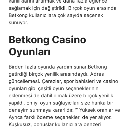
karlılıklarını artırmak ve daha fazla eğlence
sağlamak için değiştirildi. Birçok oyun arasında
Betkong kullanıcılara çok sayıda seçenek
sunuyor.
Betkong Casino
Oyunları
Birden fazla oyunda yardım sunar.Betkong
getirdiği birçok yenilik arasındaydı. Adres
güncellemesi. Çerezler, spor bahisleri ve casino
oyunları gibi çeşitli oyun seçeneklerinin
eklenmesi de dahil olmak üzere birçok yenilik
yapıldı. En iyi oyun sağlayıcıları size harika bir
deneyim sunmaya kararlıdır. ‘” Yüksek oranlar ve
Ayrıca farklı ödeme seçenekleri de yer alıyor.
Kuşkusuz, bonuslar kullanıcılara benzeri