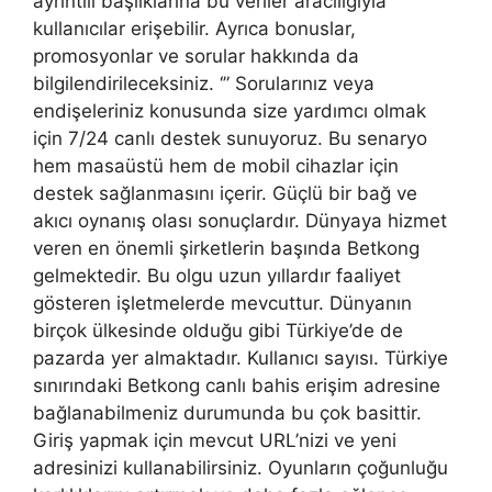
ayrıntılı başlıklarına bu veriler aracılığıyla
kullanıcılar erişebilir. Ayrıca bonuslar,
promosyonlar ve sorular hakkında da
bilgilendirileceksiniz. ‘” Sorularınız veya
endişeleriniz konusunda size yardımcı olmak
için 7/24 canlı destek sunuyoruz. Bu senaryo
hem masaüstü hem de mobil cihazlar için
destek sağlanmasını içerir. Güçlü bir bağ ve
akıcı oynanış olası sonuçlardır. Dünyaya hizmet
veren en önemli şirketlerin başında Betkong
gelmektedir. Bu olgu uzun yıllardır faaliyet
gösteren işletmelerde mevcuttur. Dünyanın
birçok ülkesinde olduğu gibi Türkiye’de de
pazarda yer almaktadır. Kullanıcı sayısı. Türkiye
sınırındaki Betkong canlı bahis erişim adresine
bağlanabilmeniz durumunda bu çok basittir.
Giriş yapmak için mevcut URL’nizi ve yeni
adresinizi kullanabilirsiniz. Oyunların çoğunluğu