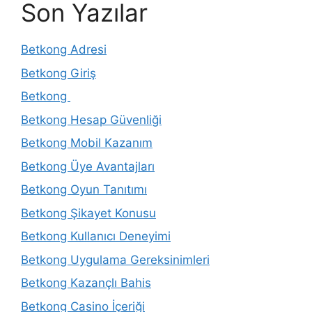
Son Yazılar
Betkong Adresi
Betkong Giriş
Betkong
Betkong Hesap Güvenliği
Betkong Mobil Kazanım
Betkong Üye Avantajları
Betkong Oyun Tanıtımı
Betkong Şikayet Konusu
Betkong Kullanıcı Deneyimi
Betkong Uygulama Gereksinimleri
Betkong Kazançlı Bahis
Betkong Casino İçeriği