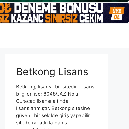
Betkong Lisans
Betkong, lisanslı bir sitedir. Lisans
bilgileri ise; 8048/JAZ Nolu
Curacao lisansı altında
lisanslanmıştır. Betkong sitesine
güvenli bir şekilde giriş yapabilir,
sitede rahatlıkla bahis