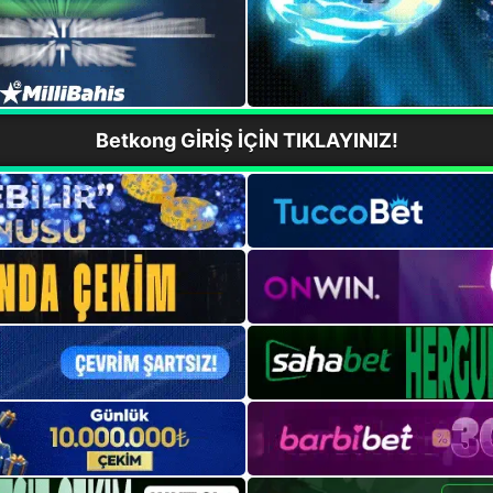
Betkong GİRİŞ İÇİN TIKLAYINIZ!