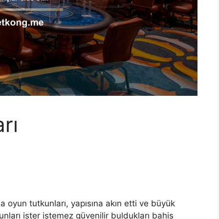
rı
 oyun tutkunları, yapısına akın etti ve büyük
nları ister istemez güvenilir buldukları bahis