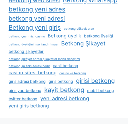
Betkong Whatsapp
Betkong web sitesi
betkong yeni adres
betkong yeni adresi
Betkong yeni giriş
betkong yüksek oran
Betkong üyelik
betkong üyeliği
betkong çevrimiçi casino
Betkong Şikayet
betkong üyeliğinin sonlandırılması
betkong şikayetleri
betkong şikâyet adresi şikâyetler mobil deneyimi
canli betkong
betkong şu anki adresi nedir
casino sitesi betkong
casino ve betkong
girisi betkong
giris adresi betkong
giris betkong
kayit betkong
giris yap betkong
mobil betkong
yeni adresi betkong
twitter betkong
yeni giris betkong