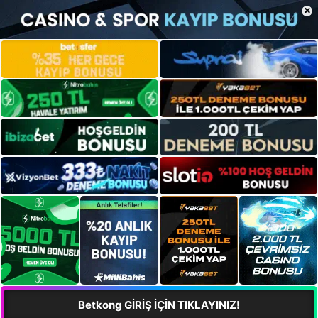
×
Betkong GİRİŞ İÇİN TIKLAYINIZ!