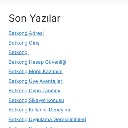
Son Yazılar
Betkong Adresi
Betkong Giriş
Betkong
Betkong Hesap Güvenliği
Betkong Mobil Kazanım
Betkong Üye Avantajları
Betkong Oyun Tanıtımı
Betkong Şikayet Konusu
Betkong Kullanıcı Deneyimi
Betkong Uygulama Gereksinimleri