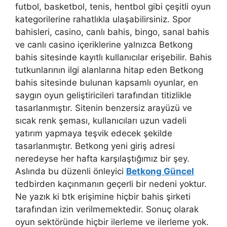
futbol, ​​basketbol, ​​tenis, hentbol gibi çeşitli oyun
kategorilerine rahatlıkla ulaşabilirsiniz. Spor
bahisleri, casino, canlı bahis, bingo, sanal bahis
ve canlı casino içeriklerine yalnızca Betkong
bahis sitesinde kayıtlı kullanıcılar erişebilir. Bahis
tutkunlarının ilgi alanlarına hitap eden Betkong
bahis sitesinde bulunan kapsamlı oyunlar, en
saygın oyun geliştiricileri tarafından titizlikle
tasarlanmıştır. Sitenin benzersiz arayüzü ve
sıcak renk şeması, kullanıcıları uzun vadeli
yatırım yapmaya teşvik edecek şekilde
tasarlanmıştır. Betkong yeni giriş adresi
neredeyse her hafta karşılaştığımız bir şey.
Aslında bu düzenli önleyici
Betkong Güncel
tedbirden kaçınmanın geçerli bir nedeni yoktur.
Ne yazık ki btk erişimine hiçbir bahis şirketi
tarafından izin verilmemektedir. Sonuç olarak
oyun sektöründe hiçbir ilerleme ve ilerleme yok.