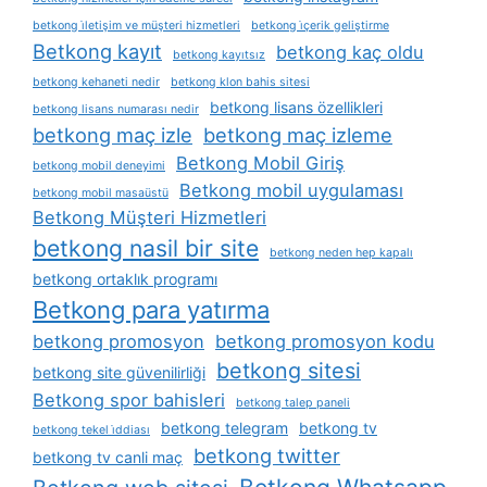
betkong i̇letişim ve müşteri hizmetleri
betkong i̇çerik geliştirme
Betkong kayıt
betkong kaç oldu
betkong kayıtsız
betkong kehaneti nedir
betkong klon bahis sitesi
betkong lisans özellikleri
betkong lisans numarası nedir
betkong maç izle
betkong maç izleme
Betkong Mobil Giriş
betkong mobil deneyimi
Betkong mobil uygulaması
betkong mobil masaüstü
Betkong Müşteri Hizmetleri
betkong nasil bir site
betkong neden hep kapalı
betkong ortaklık programı
Betkong para yatırma
betkong promosyon
betkong promosyon kodu
betkong sitesi
betkong site güvenilirliği
Betkong spor bahisleri
betkong talep paneli
betkong telegram
betkong tv
betkong tekel i̇ddiası
betkong twitter
betkong tv canli maç