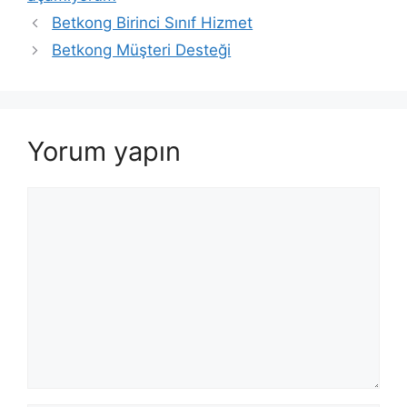
Betkong Birinci Sınıf Hizmet
Betkong Müşteri Desteği
Yorum yapın
Yorum