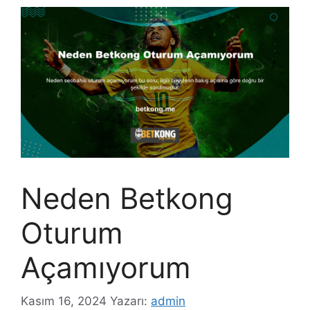
Neden Betkong
Oturum
Açamıyorum
Kasım 16, 2024
Yazarı:
admin