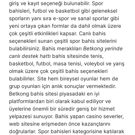
giriş ve kayıt seçeneği bulunabilir. Spor
bahisleri, futbol ve basketbol gibi geleneksel
sporların yanı sıra e-spor ve sanal sporlar gibi
yeni ortaya çıkan formlar da dahil olmak üzere
çok çeşitli etkinlikleri kapsar. Canlı bahis
seçenekleri sunan çeşitli spor bahis sitelerini
bulabilirsiniz. Bahis meraklıları
Betkong yerinde
canlı destek hattı
bahis sitesinde tenis,
basketbol, ​​futbol, ​​masa tenisi, voleybol ve yarış
olmak üzere çok çeşitli bahis seçenekleri
bulabilirler. Site hem bireysel oyunlar hem de
grup oyunları için anlık sonuçlar vermektedir.
Betkong bahis sitesi piyasadaki en iyi
platformlardan biri olarak kabul ediliyor ve
üyelerine önemli bir süredir geniş bir hizmet
yelpazesi sunuyor. Bahis yapan casino severler,
web sitesine erişmeden önce kazançlarını
doğrularlar. Spor bahisleri kategorisine katılarak