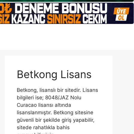
Betkong Lisans
Betkong, lisanslı bir sitedir. Lisans
bilgileri ise; 8048/JAZ Nolu
Curacao lisansı altında
lisanslanmıştır. Betkong sitesine
güvenli bir şekilde giriş yapabilir,
sitede rahatlıkla bahis