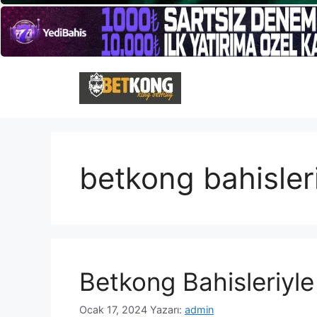
İçeriğe
atla
betkong bahisler
Betkong Bahisleriyl
Ocak 17, 2024
Yazarı:
admin