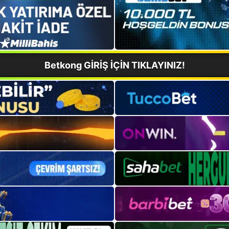
Betkong GİRİŞ İÇİN TIKLAYINIZ!