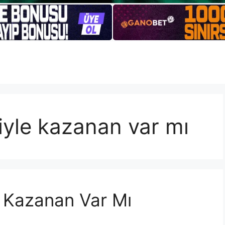
iyle kazanan var mı
e Kazanan Var Mı