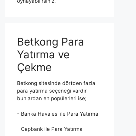
oynayabilirsiniz.
Betkong Para
Yatırma ve
Çekme
Betkong sitesinde dörtden fazla
para yatırma seçeneği vardır
bunlardan en popülerleri ise;
- Banka Havalesi ile Para Yatırma
- Cepbank ile Para Yatırma