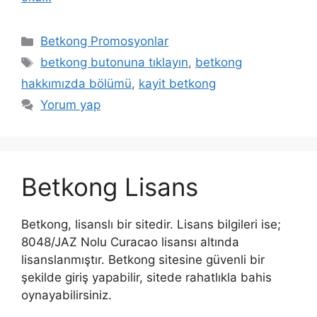
Kategoriler
Betkong Promosyonlar
Etiketler
betkong butonuna tıklayın
,
betkong
hakkımızda bölümü
,
kayit betkong
Yorum yap
Betkong Lisans
Betkong, lisanslı bir sitedir. Lisans bilgileri ise;
8048/JAZ Nolu Curacao lisansı altında
lisanslanmıştır. Betkong sitesine güvenli bir
şekilde giriş yapabilir, sitede rahatlıkla bahis
oynayabilirsiniz.