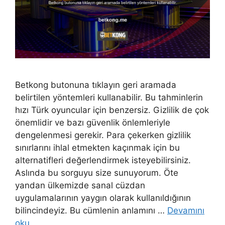
Betkong butonuna tıklayın geri aramada
belirtilen yöntemleri kullanabilir. Bu tahminlerin
hızı Türk oyuncular için benzersiz. Gizlilik de çok
önemlidir ve bazı güvenlik önlemleriyle
dengelenmesi gerekir. Para çekerken gizlilik
sınırlarını ihlal etmekten kaçınmak için bu
alternatifleri değerlendirmek isteyebilirsiniz.
Aslında bu sorguyu size sunuyorum. Öte
yandan ülkemizde sanal cüzdan
uygulamalarının yaygın olarak kullanıldığının
bilincindeyiz. Bu cümlenin anlamını …
Devamını
oku…