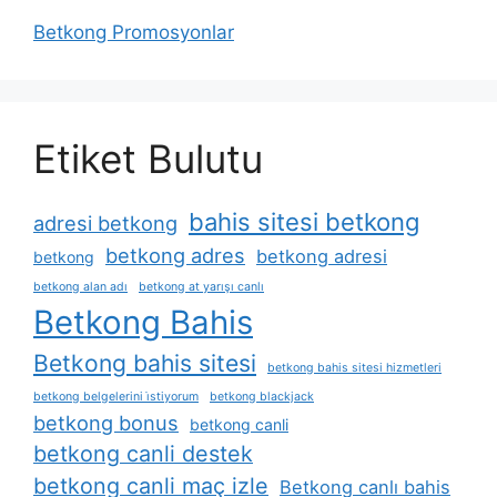
Betkong Promosyonlar
Etiket Bulutu
bahis sitesi betkong
adresi betkong
betkong adres
betkong adresi
betkong
betkong alan adı
betkong at yarışı canlı
Betkong Bahis
Betkong bahis sitesi
betkong bahis sitesi hizmetleri
betkong belgelerini i̇stiyorum
betkong blackjack
betkong bonus
betkong canli
betkong canli destek
betkong canli maç izle
Betkong canlı bahis