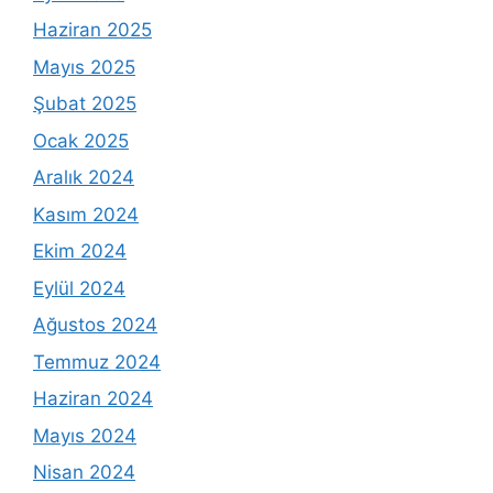
Haziran 2025
Mayıs 2025
Şubat 2025
Ocak 2025
Aralık 2024
Kasım 2024
Ekim 2024
Eylül 2024
Ağustos 2024
Temmuz 2024
Haziran 2024
Mayıs 2024
Nisan 2024