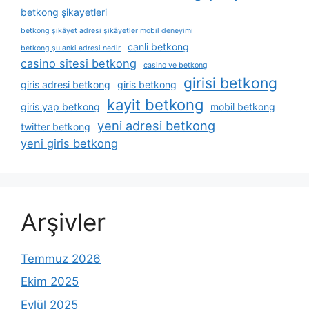
betkong şikayetleri
betkong şikâyet adresi şikâyetler mobil deneyimi
canli betkong
betkong şu anki adresi nedir
casino sitesi betkong
casino ve betkong
girisi betkong
giris adresi betkong
giris betkong
kayit betkong
giris yap betkong
mobil betkong
yeni adresi betkong
twitter betkong
yeni giris betkong
Arşivler
Temmuz 2026
Ekim 2025
Eylül 2025