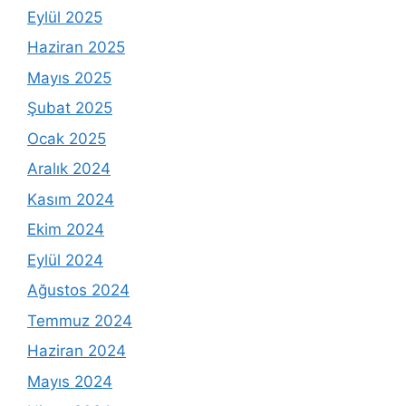
Eylül 2025
Haziran 2025
Mayıs 2025
Şubat 2025
Ocak 2025
Aralık 2024
Kasım 2024
Ekim 2024
Eylül 2024
Ağustos 2024
Temmuz 2024
Haziran 2024
Mayıs 2024