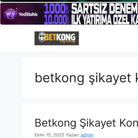
İçeriğe
atla
betkong şikayet
Betkong Şikayet Ko
Ekim 15, 2025
Yazarı:
admin