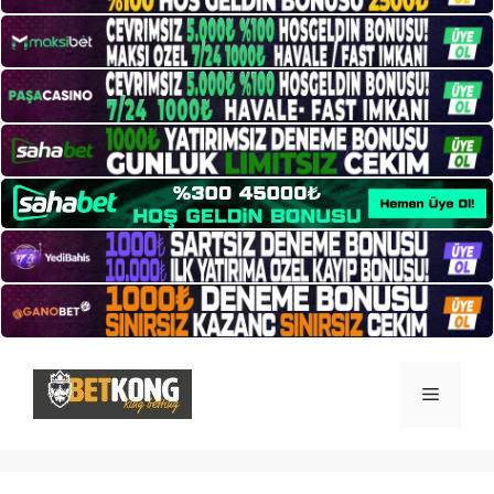
İçeriğe
atla
Menü