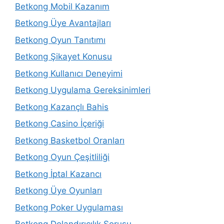
Betkong Mobil Kazanım
Betkong Üye Avantajları
Betkong Oyun Tanıtımı
Betkong Şikayet Konusu
Betkong Kullanıcı Deneyimi
Betkong Uygulama Gereksinimleri
Betkong Kazançlı Bahis
Betkong Casino İçeriği
Betkong Basketbol Oranları
Betkong Oyun Çeşitliliği
Betkong İptal Kazancı
Betkong Üye Oyunları
Betkong Poker Uygulaması