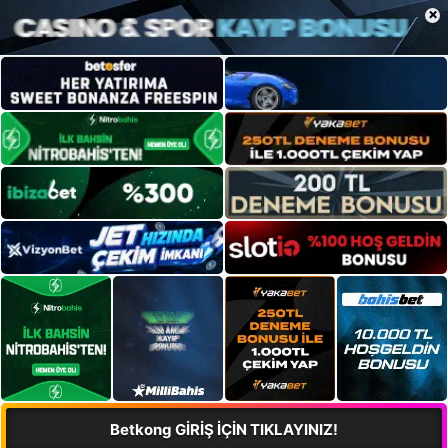
×
Betkong GİRİŞ İÇİN TIKLAYINIZ!