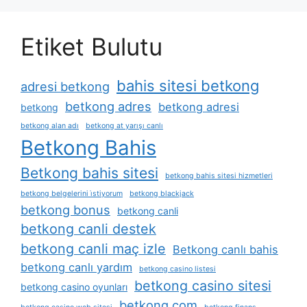
Etiket Bulutu
bahis sitesi betkong
adresi betkong
betkong adres
betkong adresi
betkong
betkong alan adı
betkong at yarışı canlı
Betkong Bahis
Betkong bahis sitesi
betkong bahis sitesi hizmetleri
betkong belgelerini i̇stiyorum
betkong blackjack
betkong bonus
betkong canli
betkong canli destek
betkong canli maç izle
Betkong canlı bahis
betkong canlı yardım
betkong casino listesi
betkong casino sitesi
betkong casino oyunları
betkong com