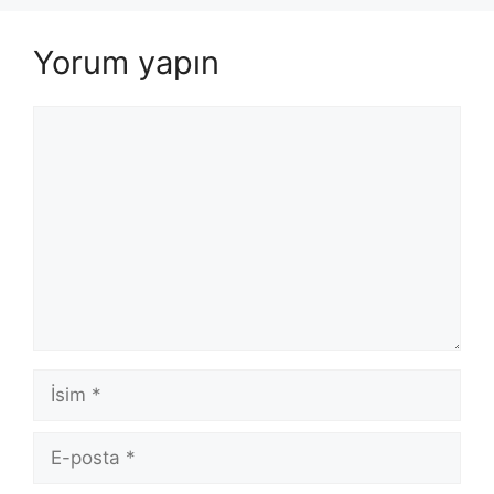
Yorum yapın
Yorum
İsim
E-
posta