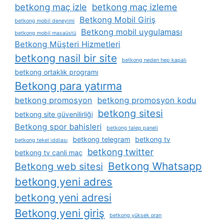
betkong maç izle
betkong maç izleme
Betkong Mobil Giriş
betkong mobil deneyimi
Betkong mobil uygulaması
betkong mobil masaüstü
Betkong Müşteri Hizmetleri
betkong nasil bir site
betkong neden hep kapalı
betkong ortaklık programı
Betkong para yatırma
betkong promosyon
betkong promosyon kodu
betkong sitesi
betkong site güvenilirliği
Betkong spor bahisleri
betkong talep paneli
betkong telegram
betkong tv
betkong tekel i̇ddiası
betkong twitter
betkong tv canli maç
Betkong Whatsapp
Betkong web sitesi
betkong yeni adres
betkong yeni adresi
Betkong yeni giriş
betkong yüksek oran