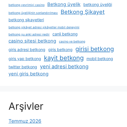
Betkong üyelik
betkong üyeliği
betkong çevrimiçi casino
Betkong Şikayet
betkong üyeliğinin sonlandırılması
betkong şikayetleri
betkong şikâyet adresi şikâyetler mobil deneyimi
canli betkong
betkong şu anki adresi nedir
casino sitesi betkong
casino ve betkong
girisi betkong
giris adresi betkong
giris betkong
kayit betkong
giris yap betkong
mobil betkong
yeni adresi betkong
twitter betkong
yeni giris betkong
Arşivler
Temmuz 2026