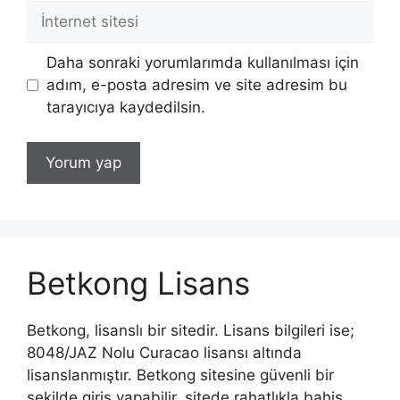
İnternet
sitesi
Daha sonraki yorumlarımda kullanılması için
adım, e-posta adresim ve site adresim bu
tarayıcıya kaydedilsin.
Betkong Lisans
Betkong, lisanslı bir sitedir. Lisans bilgileri ise;
8048/JAZ Nolu Curacao lisansı altında
lisanslanmıştır. Betkong sitesine güvenli bir
şekilde giriş yapabilir, sitede rahatlıkla bahis