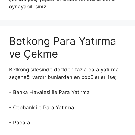
oynayabilirsiniz.
Betkong Para Yatırma
ve Çekme
Betkong sitesinde dörtden fazla para yatırma
seçeneği vardır bunlardan en popülerleri ise;
- Banka Havalesi ile Para Yatırma
- Cepbank ile Para Yatırma
- Papara