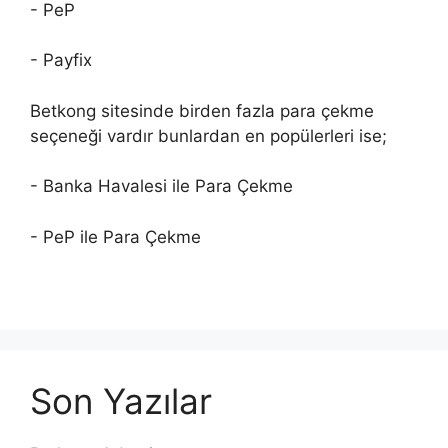
- PeP
- Payfix
Betkong sitesinde birden fazla para çekme
seçeneği vardır bunlardan en popülerleri ise;
- Banka Havalesi ile Para Çekme
- PeP ile Para Çekme
Son Yazılar