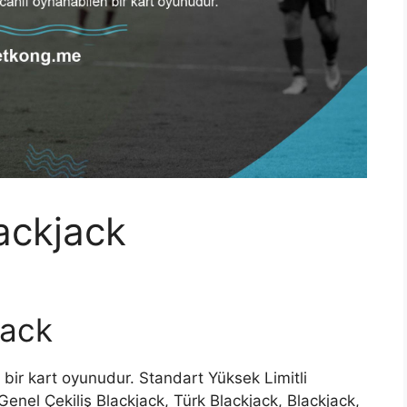
ackjack
jack
 bir kart oyunudur. Standart Yüksek Limitli
Genel Çekiliş Blackjack, Türk Blackjack, Blackjack,