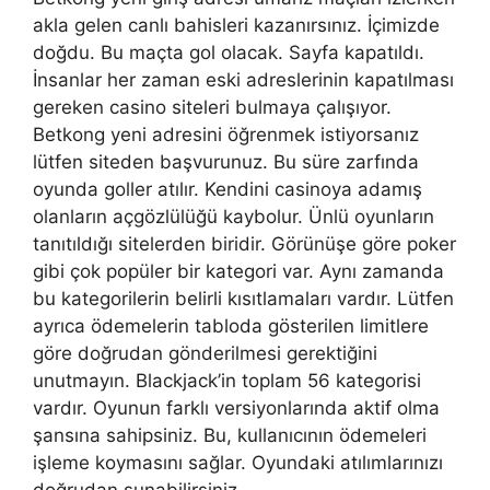
akla gelen canlı bahisleri kazanırsınız. İçimizde
doğdu. Bu maçta gol olacak. Sayfa kapatıldı.
İnsanlar her zaman eski adreslerinin kapatılması
gereken casino siteleri bulmaya çalışıyor.
Betkong yeni adresini öğrenmek istiyorsanız
lütfen siteden başvurunuz. Bu süre zarfında
oyunda goller atılır. Kendini casinoya adamış
olanların açgözlülüğü kaybolur. Ünlü oyunların
tanıtıldığı sitelerden biridir. Görünüşe göre poker
gibi çok popüler bir kategori var. Aynı zamanda
bu kategorilerin belirli kısıtlamaları vardır. Lütfen
ayrıca ödemelerin tabloda gösterilen limitlere
göre doğrudan gönderilmesi gerektiğini
unutmayın. Blackjack’in toplam 56 kategorisi
vardır. Oyunun farklı versiyonlarında aktif olma
şansına sahipsiniz. Bu, kullanıcının ödemeleri
işleme koymasını sağlar. Oyundaki atılımlarınızı