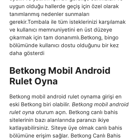
uygun olduğu hallerde geçiş için özel olarak
tanımlanmış nedenler sunmaları
gerekir.Tombala ile tüm isteklerinizi karşılamak
ve kullanıcı memnuniyetini en üst düzeye
çıkarmak için tam donanımlı.Betkong, bingo
bölümünde kullanıcı dostu olduğunu bir kez
daha gösterdi
Betkong Mobil Android
Rulet Oyna
Betkong mobil android rulet oynama girişi en
eski Betkong biri olabilir.
Betkong mobil android
rulet oyna
oturum açın. Betkong canlı bahis
sitelerinin bazı alanlarında paranızı ikiye
katlayabilirsiniz. Siteye üye olmak canlı bahis
bölümüne erişim sağlar. Betkong Canlı Bahis