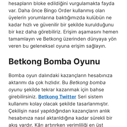
hesapların bloke edildiğini vurgulamakta fayda
var. Daha önce Bingo Order kullanmış olan
üyelerin yorumlarına baktığımızda kulübün ne
kadar hızlı ve güvenilir bir şekilde kurulduğunu
bir kez daha görebiliriz. Erişim aşamasını hemen
tamamlayın ve Betkong üzerinden dünyaya yön
veren bu geleneksel oyuna erişim sağlayın.
Betkong Bomba Oyunu
Bomba oyun dalındaki kazançların hesabınıza
aktarımı da çok hızlıdır. Bu
Betkong bomba
oyunu
şekilde tekrar kazanmak için bahse
girebilirsiniz.
Betkong Twitter
Seri sistem
kullanımı kolay olacak şekilde tasarlanmıştır.
Çekilişin nasıl yapıldığından kazançların anlık
hesabınıza nasıl aktarıldığına kadar sürekli bir
akış vardır. Kârı artırırken verimliliği en üst