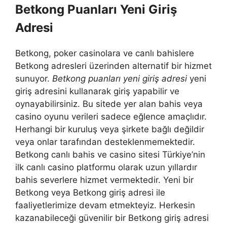
Betkong Puanları Yeni Giriş
Adresi
Betkong, poker casinolara ve canlı bahislere
Betkong adresleri üzerinden alternatif bir hizmet
sunuyor.
Betkong puanları yeni giriş adresi
yeni
giriş adresini kullanarak giriş yapabilir ve
oynayabilirsiniz. Bu sitede yer alan bahis veya
casino oyunu verileri sadece eğlence amaçlıdır.
Herhangi bir kuruluş veya şirkete bağlı değildir
veya onlar tarafından desteklenmemektedir.
Betkong canlı bahis ve casino sitesi Türkiye’nin
ilk canlı casino platformu olarak uzun yıllardır
bahis severlere hizmet vermektedir. Yeni bir
Betkong veya Betkong giriş adresi ile
faaliyetlerimize devam etmekteyiz. Herkesin
kazanabileceği güvenilir bir Betkong giriş adresi