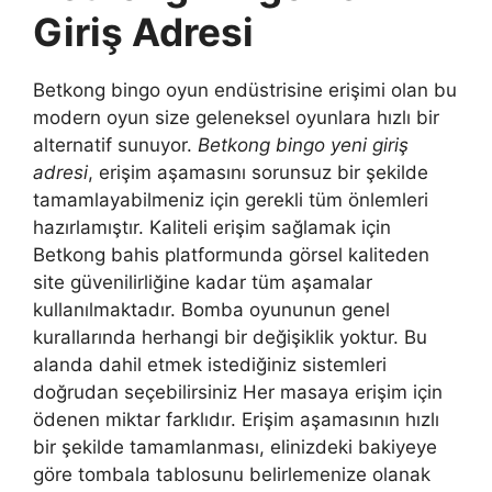
Giriş Adresi
Betkong bingo oyun endüstrisine erişimi olan bu
modern oyun size geleneksel oyunlara hızlı bir
alternatif sunuyor.
Betkong bingo yeni giriş
adresi
, erişim aşamasını sorunsuz bir şekilde
tamamlayabilmeniz için gerekli tüm önlemleri
hazırlamıştır. Kaliteli erişim sağlamak için
Betkong bahis platformunda görsel kaliteden
site güvenilirliğine kadar tüm aşamalar
kullanılmaktadır. Bomba oyununun genel
kurallarında herhangi bir değişiklik yoktur. Bu
alanda dahil etmek istediğiniz sistemleri
doğrudan seçebilirsiniz Her masaya erişim için
ödenen miktar farklıdır. Erişim aşamasının hızlı
bir şekilde tamamlanması, elinizdeki bakiyeye
göre tombala tablosunu belirlemenize olanak